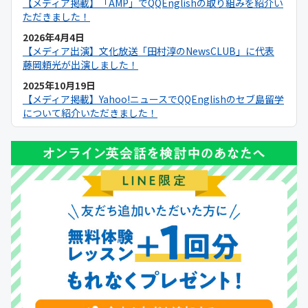
【メディア掲載】「AMP」でQQEnglishの取り組みを紹介い
ただきました！
2026年4月4日
【メディア出演】文化放送「田村淳のNewsCLUB」に代表
藤岡頼光が出演しました！
2025年10月19日
【メディア掲載】Yahoo!ニュースでQQEnglishのセブ島留学
について紹介いただきました！
2025年9月19日
【メディア掲載】NNA ASIAでQQEnglishのセブ島留学につ
いて紹介いただきました！
2025年9月6日
【メディア掲載】日本経済新聞でQQEnglishのセブ島留学に
ついて紹介いただきました！
2025年9月1日
【キャンペーン】2025年9月初月0円キャンペーン開催中！
2025年8月11日
【メディア出演】Heart FM「QUEEN OF HERTS」に
QQEnglishマーケティングスタッフが出演しました！