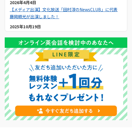
2026年4月4日
【メディア出演】文化放送「田村淳のNewsCLUB」に代表
藤岡頼光が出演しました！
2025年10月19日
【メディア掲載】Yahoo!ニュースでQQEnglishのセブ島留学
について紹介いただきました！
2025年9月19日
【メディア掲載】NNA ASIAでQQEnglishのセブ島留学につ
いて紹介いただきました！
2025年9月6日
【メディア掲載】日本経済新聞でQQEnglishのセブ島留学に
ついて紹介いただきました！
2025年9月1日
【キャンペーン】2025年9月初月0円キャンペーン開催中！
2025年8月11日
【メディア出演】Heart FM「QUEEN OF HERTS」に
QQEnglishマーケティングスタッフが出演しました！