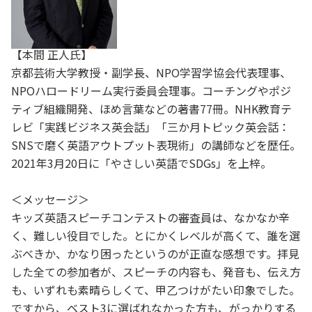
【本間 正人氏】
京都芸術大学教授・副学長、NPO学習学協会代表理事、
NPOハロードリーム実行委員会理事。コーチングやポジ
ティブ組織開発、ほめ言葉などの著書77冊。NHK教育テ
レビ「実践ビジネス英会話」「三か月トピック英会話：
SNSで磨く英語アウトプット表現術」の講師などを歴任。
2021年3月20日に「やさしい英語でSDGs」を上梓。
＜メッセージ＞
キッズ英語スピーチコンテストの審査員は、なかなか辛
く、難しい役目でした。とにかくレベルが高くて、誰を選
ぶべきか、かなり困ったというのが正直な感想です。拝見
した全ての参加者が、スピーチの内容も、発音も、伝え方
も、いずれも素晴らしくて、甲乙つけがたい印象でした。
ですから、ベスト3に選ばれなかった方も、がっかりする