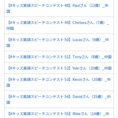
【#キッズ英語スピーチコンテスト 48】Paulさん（12歳）_中
国
【#キッズ英語スピーチコンテスト 49】Chelseaさん（7歳）_
中国
【#キッズ英語スピーチコンテスト 50】Lucasさん（9歳）_中
国
【#キッズ英語スピーチコンテスト 51】Tonyさん（8歳）_中国
【#キッズ英語スピーチコンテスト 52】Yukiさん（10歳）_中国
【#キッズ英語スピーチコンテスト 53】Kevinさん（10歳）_中
国
【#キッズ英語スピーチコンテスト 54】Davidさん（15歳）_中
国
【#キッズ英語スピーチコンテスト 55】Mikeさん（14歳）_中