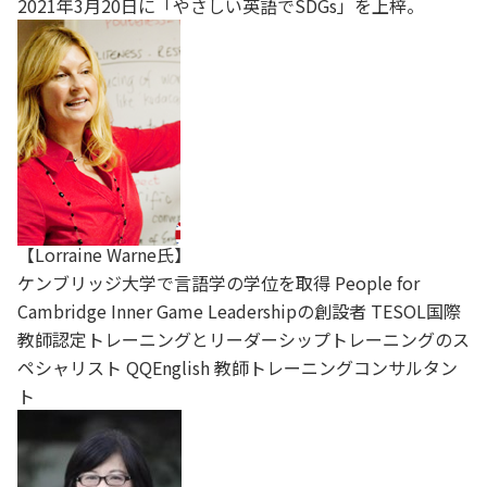
2021年3月20日に「やさしい英語でSDGs」を上梓。
【Lorraine Warne氏】
ケンブリッジ大学で言語学の学位を取得 People for
Cambridge Inner Game Leadershipの創設者 TESOL国際
教師認定トレーニングとリーダーシップトレーニングのス
ペシャリスト QQEnglish 教師トレーニングコンサルタン
ト