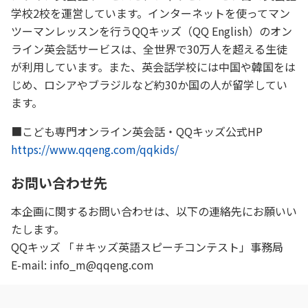
学校2校を運営しています。インターネットを使ってマン
ツーマンレッスンを行うQQキッズ（QQ English）のオン
ライン英会話サービスは、全世界で30万人を超える生徒
が利用しています。また、英会話学校には中国や韓国をは
じめ、ロシアやブラジルなど約30か国の人が留学してい
ます。
■こども専門オンライン英会話・QQキッズ公式HP
https://www.qqeng.com/qqkids/
お問い合わせ先
本企画に関するお問い合わせは、以下の連絡先にお願いい
たします。
QQキッズ 「＃キッズ英語スピーチコンテスト」事務局
E-mail: info_m@qqeng.com