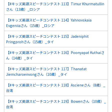
【#キッズ英語スピーチコンテスト 113】Timur Khurmatullin
さん（13歳）_ロシア
【#キッズ英語スピーチコンテスト 114】Yahnovskaia
Evgeniiaさん（15歳）_ロシア
【#キッズ英語スピーチコンテスト 115】Jadeniphit
Pringprohさん（15歳）_タイ
【#キッズ英語スピーチコンテスト 116】Poonyapat Kuthaiさ
ん（14歳）_タイ
【#キッズ英語スピーチコンテスト 117】Thanatat
Jiemcharoenvongさん（10歳）_タイ
【#キッズ英語スピーチコンテスト 118】Ascieneさん（8歳）_
台湾
【#キッズ英語スピーチコンテスト 119】Bowenさん（10歳）_
台湾