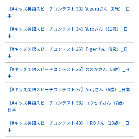
【#キッズ英語スピーチコンテスト 33】Yuzuruさん（8歳）_日
本
【#キッズ英語スピーチコンテスト 34】Yutoさん（11歳）_日
本
【#キッズ英語スピーチコンテスト 35】Tigerさん（9歳）_日
本
【#キッズ英語スピーチコンテスト 36】ののかさん（5歳）_日
本
【#キッズ英語スピーチコンテスト 37】Amyさん（6歳）_日本
【#キッズ英語スピーチコンテスト 38】コウセイさん（7歳）_
日本
【#キッズ英語スピーチコンテスト 40】HIROさん（10歳）_日
本