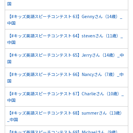
国
【#キッズ英語スピーチコンテスト 63】Gennyさん（14歳）_
中国
【#キッズ英語スピーチコンテスト 64】stevenさん（11歳）_
中国
【#キッズ英語スピーチコンテスト 65】Jerryさん（14歳）_中
国
【#キッズ英語スピーチコンテスト 66】Nancyさん（7歳）_中
国
【#キッズ英語スピーチコンテスト 67】Charlieさん（10歳）_
中国
【#キッズ英語スピーチコンテスト 68】summerさん（13歳）
_中国
【#キッズ英語スピーチコンテスト 69】Michaelさん（9歳）_