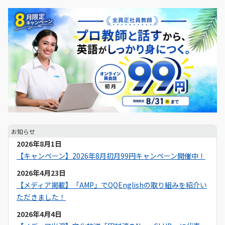
お知らせ
2026年8月1日
【キャンペーン】2026年8月初月99円キャンペーン開催中！
2026年4月23日
【メディア掲載】「AMP」でQQEnglishの取り組みを紹介い
ただきました！
2026年4月4日