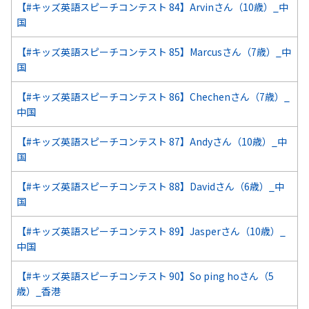
【#キッズ英語スピーチコンテスト 84】Arvinさん（10歳）_中
国
【#キッズ英語スピーチコンテスト 85】Marcusさん（7歳）_中
国
【#キッズ英語スピーチコンテスト 86】Chechenさん（7歳）_
中国
【#キッズ英語スピーチコンテスト 87】Andyさん（10歳）_中
国
【#キッズ英語スピーチコンテスト 88】Davidさん（6歳）_中
国
【#キッズ英語スピーチコンテスト 89】Jasperさん（10歳）_
中国
【#キッズ英語スピーチコンテスト 90】So ping hoさん（5
歳）_香港