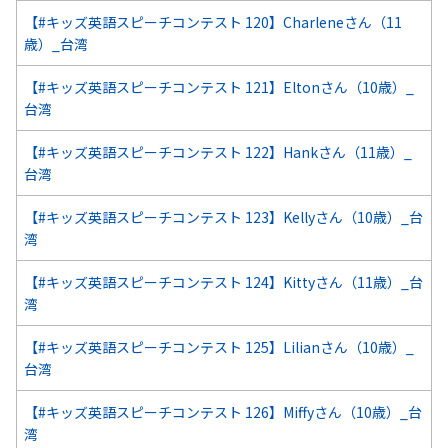
【#キッズ英語スピーチコンテスト 120】Charleneさん（11
歳）_台湾
【#キッズ英語スピーチコンテスト 121】Eltonさん（10歳）_
台湾
【#キッズ英語スピーチコンテスト 122】Hankさん（11歳）_
台湾
【#キッズ英語スピーチコンテスト 123】Kellyさん（10歳）_台
湾
【#キッズ英語スピーチコンテスト 124】Kittyさん（11歳）_台
湾
【#キッズ英語スピーチコンテスト 125】Lilianさん（10歳）_
台湾
【#キッズ英語スピーチコンテスト 126】Miffyさん（10歳）_台
湾