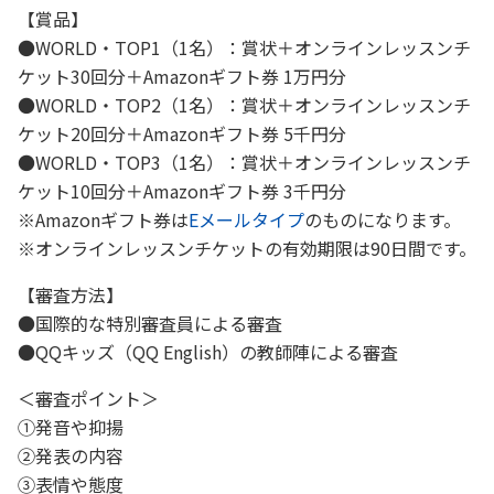
【賞品】
●WORLD・TOP1（1名）：賞状＋オンラインレッスンチ
ケット30回分＋Amazonギフト券 1万円分
●WORLD・TOP2（1名）：賞状＋オンラインレッスンチ
ケット20回分＋Amazonギフト券 5千円分
●WORLD・TOP3（1名）：賞状＋オンラインレッスンチ
ケット10回分＋Amazonギフト券 3千円分
※Amazonギフト券は
Eメールタイプ
のものになります。
※オンラインレッスンチケットの有効期限は90日間です。
【審査方法】
●国際的な特別審査員による審査
●QQキッズ（QQ English）の教師陣による審査
＜審査ポイント＞
①発音や抑揚
②発表の内容
③表情や態度