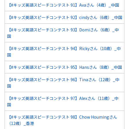
【#キッズ英語スピーチコンテスト 91】Avaさん（4歳）_中国
【#キッズ英語スピーチコンテスト 92】cindyさん（6歳）_中国
【#キッズ英語スピーチコンテスト 93】Domiさん（6歳）_中
国
【#キッズ英語スピーチコンテスト 94】Rickyさん（10歳）_中
国
【#キッズ英語スピーチコンテスト 95】Hansさん（8歳）_中国
【#キッズ英語スピーチコンテスト 96】Tinaさん（12歳）_中
国
【#キッズ英語スピーチコンテスト 97】Alexさん（11歳）_中
国
【#キッズ英語スピーチコンテスト 98】Chow Houmingさん
（12歳）_香港