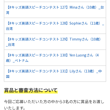
【#キッズ英語スピーチコンテスト 127】Minaさん（10歳）_台
湾
【#キッズ英語スピーチコンテスト 128】Sophieさん（11歳）_
台湾
【#キッズ英語スピーチコンテスト 129】Timmyさん（10歳）
_台湾
【#キッズ英語スピーチコンテスト 130】Yen Luongさん（4
歳）_ベトナム
【#キッズ英語スピーチコンテスト 131】Lilyさん（13歳）_中
国
賞品と審査方法について
今回ご応募いただいた方の中から3名の方に賞品をお渡し
いたします。