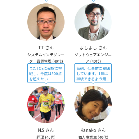
T.T さん
よしよし さん
システムインテグレー
ソフトウェアエンジニ
タ 品質管理
(40代)
ア
(40代)
またTOEIC受験に挑
毎朝、仕事前に受講
戦し、今度は900点
しています。1年は
を超えたい...
継続できるよう頑...
N.S さん
Kanako さん
経理
(40代)
個人事業主
(40代)