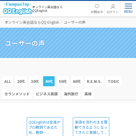
オンライン英会話なら
QQEnglish
お問合せ
ログイン
オンライン英会話ならQQ English
ユーザーの声
ユーザーの声
ALL
20代
30代
40代
50代
60代
R.E.M.S.
TOEIC
カランメソッド
ビジネス英語
海外旅行
英検
QQEnglishは全員が
英語を流れのまま理
プロ教師であるた
解できるようになっ
め、教師・...
てきたと実感して...