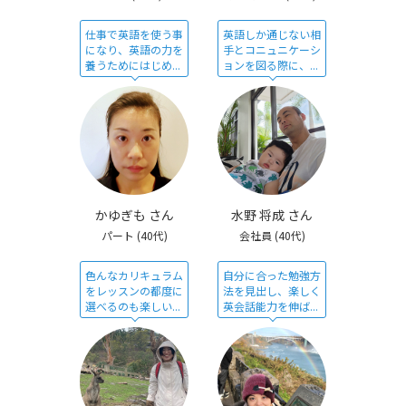
仕事で英語を使う事
英語しか通じない相
になり、英語の力を
手とコニュニケーシ
養うためにはじめ...
ョンを図る際に、...
かゆぎも さん
水野 将成 さん
パート
(40代)
会社員
(40代)
色んなカリキュラム
自分に合った勉強方
をレッスンの都度に
法を見出し、楽しく
選べるのも楽しい...
英会話能力を伸ば...