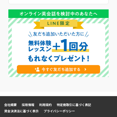
2025年10月19日
【メディア掲載】Yahoo!ニュースでQQEnglishのセブ
島留学について紹介いただきました！
2025年9月19日
【メディア掲載】NNA ASIAでQQEnglishのセブ島留学
について紹介いただきました！
2025年9月6日
【メディア掲載】日本経済新聞でQQEnglishのセブ島留
学について紹介いただきました！
2025年9月1日
【キャンペーン】2025年9月初月0円キャンペーン開催
中！
2025年8月11日
【メディア出演】Heart FM「QUEEN OF HERTS」に
QQEnglishマーケティングスタッフが出演しました！
会社概要
採用情報
利用規約
特定商取引に基づく表記
資金決済法に基づく表示
プライバシーポリシー
2025年8月1日