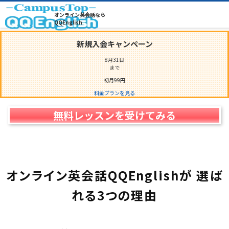
自社教育で育成
オンライン英会話なら
3,000
名
以上の
プ
ロ
教
師
QQEnglish
新規入会キャンペーン
8月31日
まで
初月
99
円
料金プランを見る
無料レッスンを受けてみる
オンライン英会話QQEnglishが
選ば
れる
3
つの理由