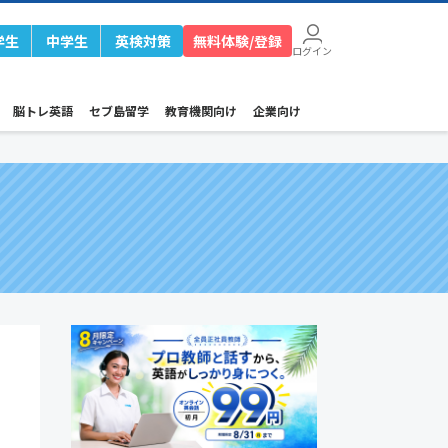
学生
中学生
英検対策
無料体験/登録
ログイン
脳トレ英語
セブ島留学
教育機関向け
企業向け