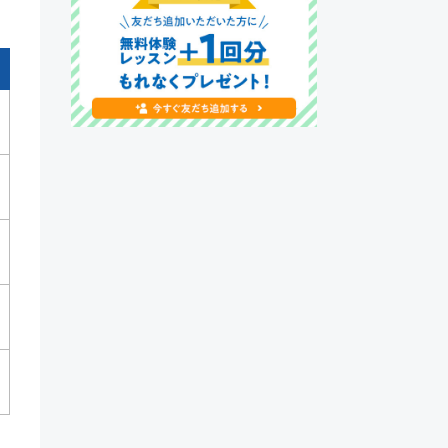
【メディア掲載】NNA ASIAで
QQEnglishのセブ島留学について
紹介いただきました！
2025年9月6日
【メディア掲載】日本経済新聞で
QQEnglishのセブ島留学について
紹介いただきました！
2025年9月1日
【キャンペーン】2025年9月初月0
円キャンペーン開催中！
2025年8月11日
【メディア出演】Heart
FM「QUEEN OF HERTS」に
QQEnglishマーケティングスタッ
フが出演しました！
2025年8月1日
【プロジェクト】「Lesson for
Smile Project」実施中！
2025年8月1日
【キャンペーン】2025年8月初月