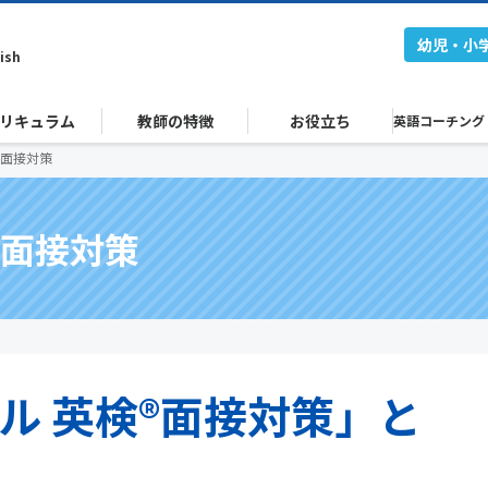
幼児・小
ish
リキュラム
教師の特徴
お役立ち
英語コーチング
®面接対策
®面接対策
ル 英検®面接対策」と