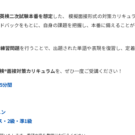
英検二次試験本番を想定
した、 模擬面接形式の対策カリキュ
ードバックをもとに、自身の課題を把握し、本番に備えることが
な練習問題
を行うことで、出題された単語や表現を復習し、定着
検®面接対策カリキュラム
を、ぜひ一度ご受講ください！
5分間
スン
ス・2級・準1級