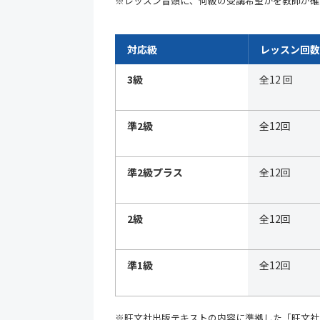
※レッスン冒頭に、何級の受講希望かを教師が確
対応級
レッスン回数
3級
全12 回
準2級
全12回
準2級プラス
全12回
2級
全12回
準1級
全12回
※旺文社出版テキストの内容に準拠した「旺文社