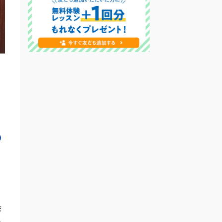
2025年9月19日
【メディア掲載】NNA ASIAで
QQEnglishのセブ島留学について
紹介いただきました！
2025年9月6日
【メディア掲載】日本経済新聞で
QQEnglishのセブ島留学について
紹介いただきました！
2025年9月1日
【キャンペーン】2025年9月初月0
の
円キャンペーン開催中！
2025年8月11日
【メディア出演】Heart
FM「QUEEN OF HERTS」に
QQEnglishマーケティングスタッ
会
フが出演しました！