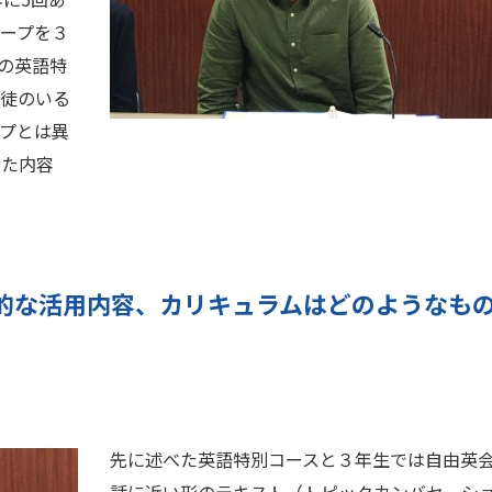
ープを３
の英語特
生徒のいる
プとは異
せた内容
的な活用内容、カリキュラムはどのようなも
先に述べた英語特別コースと３年生では自由英