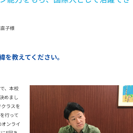
苑直子様
た経緯を教えてください。
で、本校
を決めまし
でクラスを
を行って
のオンライ
に5回あ