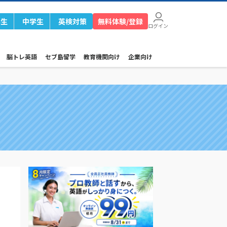
学生
中学生
英検対策
無料体験/登録
ログイン
脳トレ英語
セブ島留学
教育機関向け
企業向け