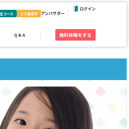
ログイン
アンバサダー
生コース
セブ島留学
無料体験
をする
Q & A