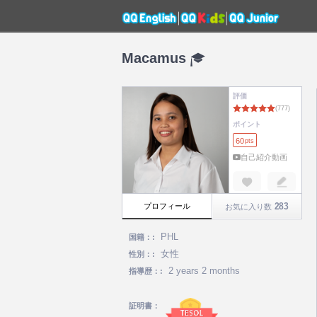
Macamus
評価
ポイント
60
pts
自己紹介動画
283
プロフィール
お気に入り数
PHL
国籍：:
女性
性別：:
2 years 2 months
指導歴：:
証明書：