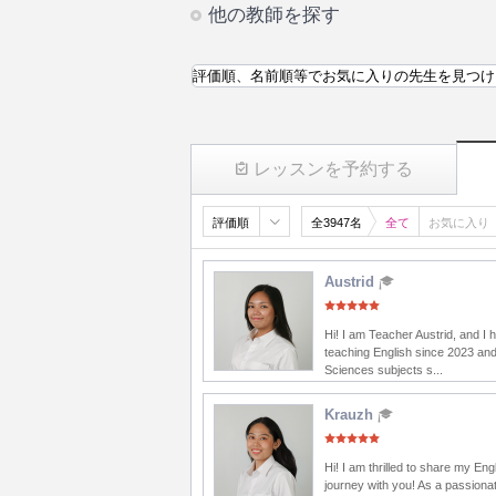
他の教師を探す
評価順、名前順等でお気に入りの先生を見つけ
レッスンを予約する
評価順
全3947名
全て
お気に入り
Austrid
Hi! I am Teacher Austrid, and I
teaching English since 2023 and
Sciences subjects s...
Krauzh
Hi! I am thrilled to share my Eng
journey with you! As a passionat