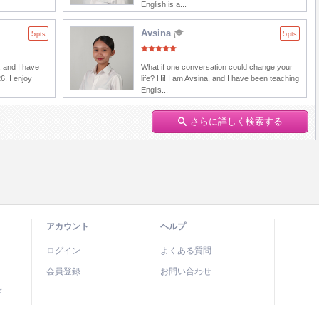
English is a...
Avsina
5
5
pts
pts
 and I have
What if one conversation could change your
6. I enjoy
life? Hi! I am Avsina, and I have been teaching
Englis...
さらに詳しく検索する
アカウント
ヘルプ
ログイン
よくある質問
会員登録
お問い合わせ
ド