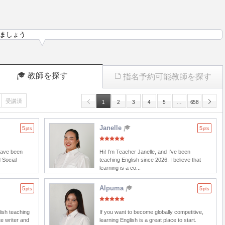
ましょう
教師を探す
指名予約可能教師を探す
受講済
…
1
2
3
4
5
658
Janelle
5
5
pts
pts
 have been
Hi! I’m Teacher Janelle, and I’ve been
 Social
teaching English since 2026. I believe that
learning is a co...
Alpuma
5
5
pts
pts
lish teaching
If you want to become globally competitive,
e writer and
learning English is a great place to start.