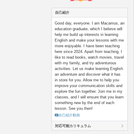
自己紹介
Good day, everyone. I am Macamus, an
education graduate, which I believe will
help me build up interests in learning
English and make your lessons with me
more enjoyable. I have been teaching
here since 2024. Apart from teaching, I
like to read books, watch movies, travel
with my family, and try adventurous
activities. Let us make learning English
an adventure and discover what it has
in store for you. Allow me to help you
improve your communication skills and
explore the fun together. Join me in my
classes, and I will ensure that you learn
something new by the end of each
lesson. See you then!
自己紹介動画
対応可能カリキュラム