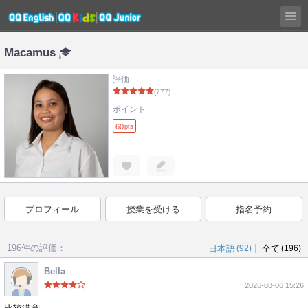
Macamus
評価
(777)
ポイント
60
pts
プロフィール
授業を受ける
指名予約
196件の評価：
|
日本語
(92)
全て
(196)
Bella
2026-08-06 15:26