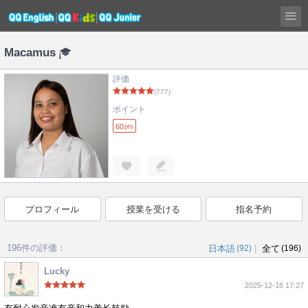
Macamus
評価
(777)
ポイント
60
pts
プロフィール
授業を受ける
指名予約
196件の評価：
|
日本語
(92)
全て
(196)
Lucky
2025-12-18 17:27