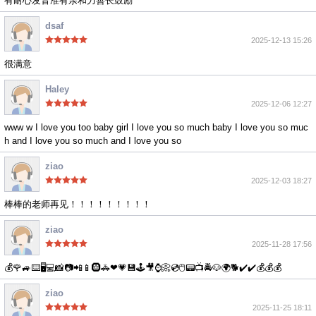
有耐心发音准有亲和力善长鼓励
dsaf
2025-12-13 15:26
很满意
Haley
2025-12-06 12:27
www w I love you too baby girl I love you so much baby I love you so muc
h and I love you so much and I love you so
ziao
2025-12-03 18:27
棒棒的老师再见！！！！！！！！！
ziao
2025-11-28 17:56
💰🌹🚙⌨️🖥💻📸📷📲📱🛞🚓❤💗💾🕹🎥⌚️📀💿🖱📟📺🚔🐶🌍🐕✔️✔️💰💰💰
ziao
2025-11-25 18:11