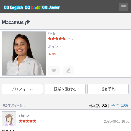
Macamus
評価
(775)
ポイント
60
pts
プロフィール
授業を受ける
指名予約
92件の評価：
|
日本語
(92)
全て
(196)
shiho
2025-09-13 16:56