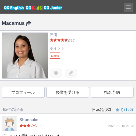
Macamus
評価
(775)
ポイント
60
pts
プロフィール
授業を受ける
指名予約
92件の評価：
|
日本語
(92)
全て
(196)
Shunsuke
2025-05-10 21:28