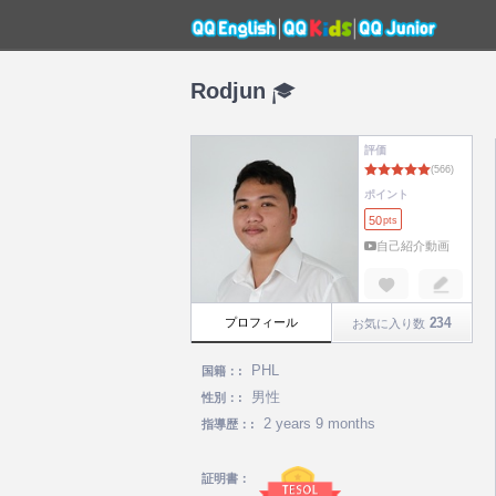
Rodjun
評価
ポイント
50
pts
自己紹介動画
234
プロフィール
お気に入り数
PHL
国籍：:
男性
性別：:
2 years 9 months
指導歴：:
証明書：