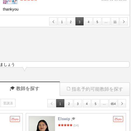
thankyou
…
1
2
3
4
5
11
ましょう
教師を探す
指名予約可能教師を探す
受講済
…
1
2
3
4
5
654
Elswip
25
25
pts
pts
(14)