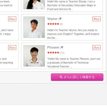
have been
Hello! My name is Teacher Elswip. I am a
you want to
Bachelor of Secondary Education Major in
Food and Service M...
Veynor
25
40
pts
pts
(8)
, and I have
Hello! I'm Teacher Veynor. Are you ready to
6. I enjoy
improve your English? Together, we'll explore
the lan...
Plissem
25
25
pts
pts
(23)
r, and
"Hello! My name is Teacher Plissem, and I am
en teaching
a graduate of Bachelor of Technical-
Vocational Teacher ...
さらに詳しく検索する