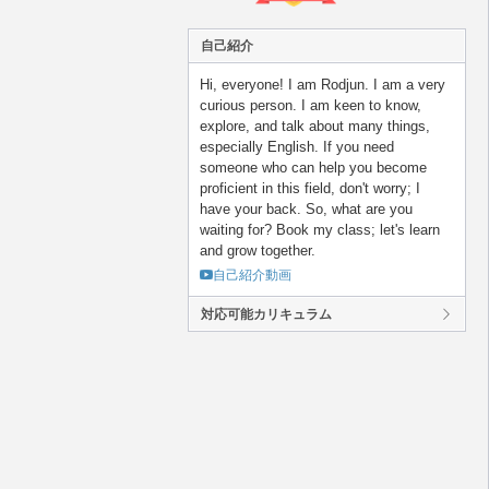
自己紹介
Hi, everyone! I am Rodjun. I am a very
curious person. I am keen to know,
explore, and talk about many things,
especially English. If you need
someone who can help you become
proficient in this field, don't worry; I
have your back. So, what are you
waiting for? Book my class; let's learn
and grow together.
自己紹介動画
対応可能カリキュラム