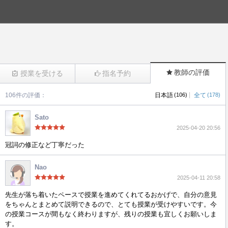
教師の評価
授業を受ける
指名予約
|
106件の評価：
日本語
(106)
全て
(178)
(566)
Sato
2025-04-20 20:56
冠詞の修正など丁寧だった
Nao
2025-04-11 20:58
先生が落ち着いたペースで授業を進めてくれてるおかげで、自分の意見
をちゃんとまとめて説明できるので、とても授業が受けやすいです。今
の授業コースが間もなく終わりますが、残りの授業も宜しくお願いしま
す。