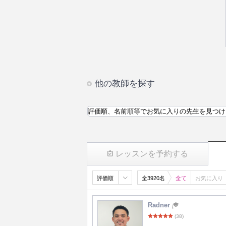
他の教師を探す
評価順、名前順等でお気に入りの先生を見つけ
レッスンを予約する
評価順
全3920名
全て
お気に入り
Radner
(38)