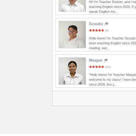
Hi! I'm Teacher Radner, and I 
teaching English since 2026. If 
speak English mo...
Scoutiz
(6)
Hello there! I’m Teacher Scoutiz
been teaching English since 202
reading, wat...
Masper
(40)
"Hello there! I'm Teacher Maspe
welcome to my class! I have be
since 2026. Are y...