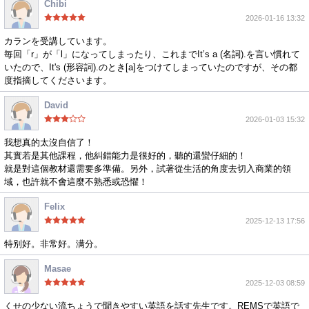
Chibi
2026-01-16 13:32
カランを受講しています。
毎回「r」が「l」になってしまったり、これまでIt’s a (名詞).を言い慣れて
いたので、It's (形容詞).のとき[a]をつけてしまっていたのですが、その都
度指摘してくださいます。
David
2026-01-03 15:32
我想真的太沒自信了！
其實若是其他課程，他糾錯能力是很好的，聽的還蠻仔細的！
就是對這個教材還需要多準備。另外，試著從生活的角度去切入商業的領
域，也許就不會這麼不熟悉或恐懼！
Felix
2025-12-13 17:56
特别好。非常好。满分。
Masae
2025-12-03 08:59
くせの少ない流ちょうで聞きやすい英語を話す先生です。REMSで英語で