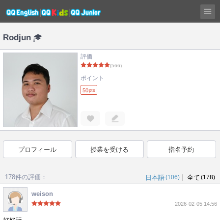
Rodjun
評価
(566)
ポイント
50
pts
プロフィール
授業を受ける
指名予約
178件の評価：
|
日本語
(106)
全て
(178)
weison
2026-02-05 14:56