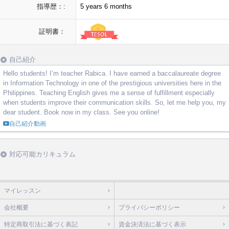
指導歴：:
5 years 6 months
証明書：
自己紹介
Hello students! I’m teacher Rabica. I have earned a baccalaureate degree
in Information Technology in one of the prestigious universities here in the
Philippines. Teaching English gives me a sense of fulfillment especially
when students improve their communication skills. So, let me help you, my
dear student. Book now in my class. See you online!
自己紹介動画
対応可能カリキュラム
マイレッスン
会社概要
プライバシーポリシー
特定商取引法に基づく表記
資金決済法に基づく表示