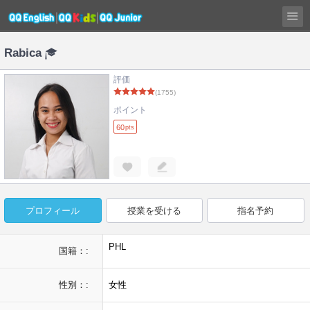
Rabica
評価
(1755)
ポイント
60
pts
プロフィール
授業を受ける
指名予約
PHL
国籍：:
性別：:
女性