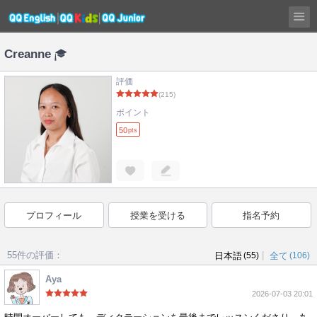
Creanne
評価
(215)
ポイント
50
pts
プロフィール
授業を受ける
指名予約
55件の評価：
|
日本語
(55)
全て
(106)
Aya
2026-07-03 20:01