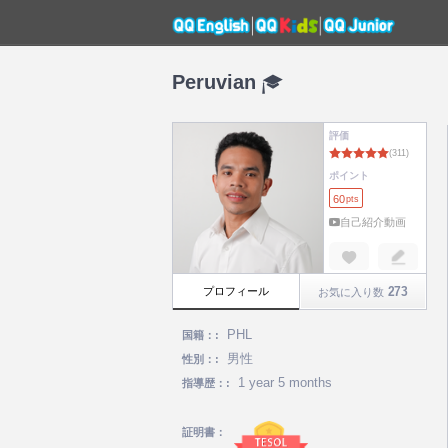
Peruvian
評価
ポイント
60
pts
自己紹介動画
273
プロフィール
お気に入り数
PHL
国籍：:
男性
性別：:
1 year 5 months
指導歴：:
証明書：