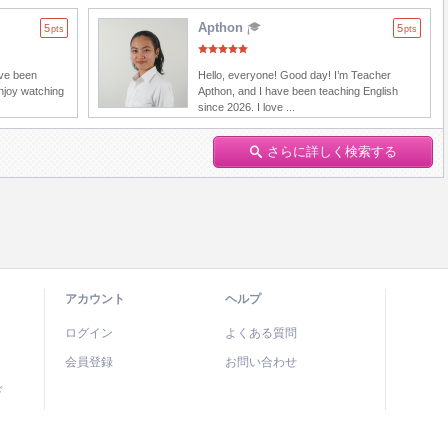
Apthon
5
5
pts
pts
ave been
Hello, everyone! Good day! I’m Teacher
enjoy watching
Apthon, and I have been teaching English
since 2026. I love ...
さらに詳しく検索する
アカウント
ヘルプ
ログイン
よくある質問
会員登録
お問い合わせ
ド