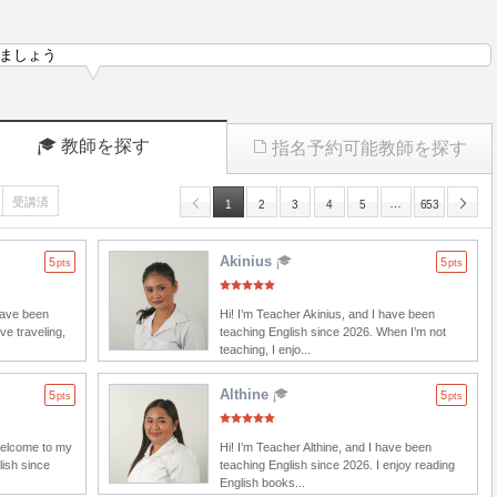
ましょう
教師を探す
指名予約可能教師を探す
受講済
…
1
2
3
4
5
653
Akinius
5
5
pts
pts
have been
Hi! I’m Teacher Akinius, and I have been
ve traveling,
teaching English since 2026. When I’m not
teaching, I enjo...
Althine
5
5
pts
pts
welcome to my
Hi! I’m Teacher Althine, and I have been
lish since
teaching English since 2026. I enjoy reading
English books...