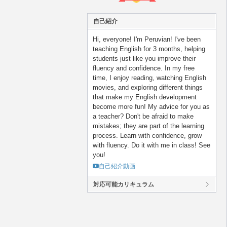
自己紹介
Hi, everyone! I'm Peruvian! I've been
teaching English for 3 months, helping
students just like you improve their
fluency and confidence. In my free
time, I enjoy reading, watching English
movies, and exploring different things
that make my English development
become more fun! My advice for you as
a teacher? Don't be afraid to make
mistakes; they are part of the learning
process. Learn with confidence, grow
with fluency. Do it with me in class! See
you!
自己紹介動画
対応可能カリキュラム