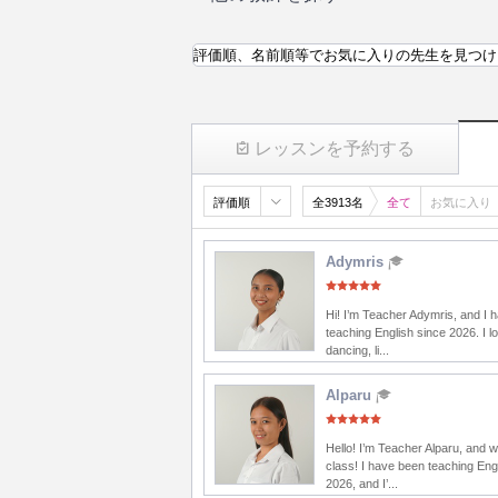
評価順、名前順等でお気に入りの先生を見つけ
レッスンを予約する
評価順
全3913名
全て
お気に入り
Adymris
Hi! I’m Teacher Adymris, and I 
teaching English since 2026. I lo
dancing, li...
Alparu
Hello! I’m Teacher Alparu, and 
class! I have been teaching Eng
2026, and I’...