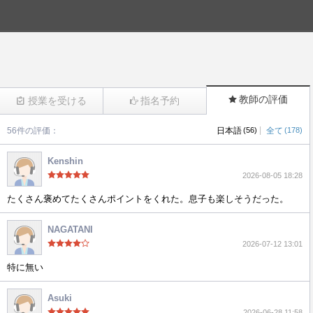
教師の評価
授業を受ける
指名予約
|
56件の評価：
日本語
(56)
全て
(178)
(311)
Kenshin
2026-08-05 18:28
たくさん褒めてたくさんポイントをくれた。息子も楽しそうだった。
NAGATANI
2026-07-12 13:01
特に無い
Asuki
2026-06-28 11:58