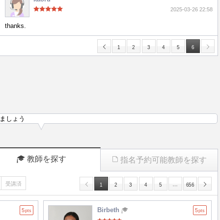
2025-03-26 22:58
thanks.
1
2
3
4
5
6
ましょう
教師を探す
指名予約可能教師を探す
受講済
…
1
2
3
4
5
656
Birbeth
5
5
pts
pts