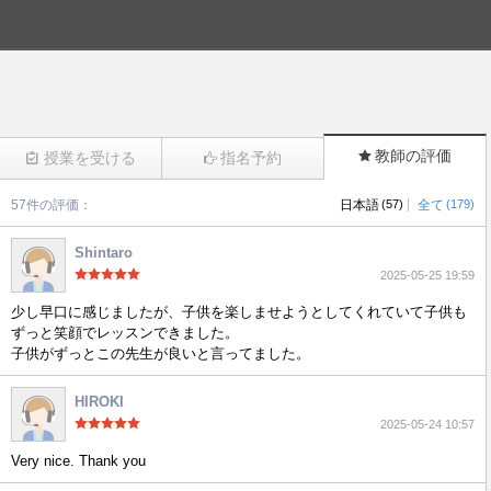
教師の評価
授業を受ける
指名予約
|
57件の評価：
日本語
(57)
全て
(179)
(312)
Shintaro
2025-05-25 19:59
少し早口に感じましたが、子供を楽しませようとしてくれていて子供も
ずっと笑顔でレッスンできました。
子供がずっとこの先生が良いと言ってました。
HIROKI
2025-05-24 10:57
Very nice. Thank you