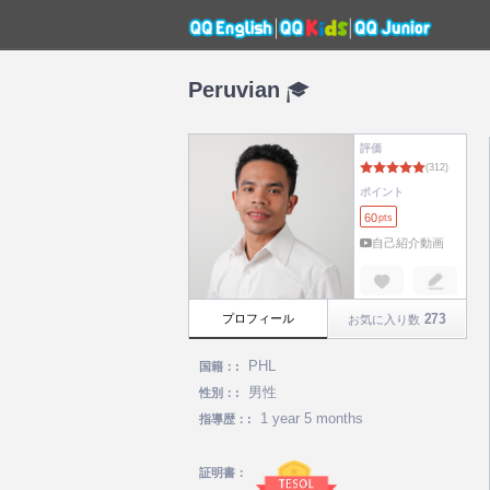
Peruvian
評価
ポイント
60
pts
自己紹介動画
273
プロフィール
お気に入り数
PHL
国籍：:
男性
性別：:
1 year 5 months
指導歴：:
証明書：