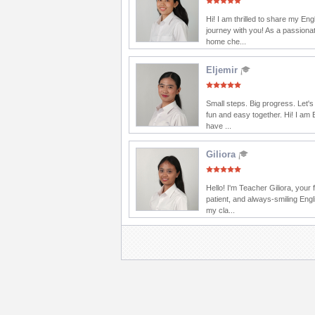
Hi! I am thrilled to share my Eng
journey with you! As a passionat
home che...
Eljemir
Small steps. Big progress. Let'
fun and easy together. Hi! I am E
have ...
Giliora
Hello! I'm Teacher Giliora, your f
patient, and always-smiling Engl
my cla...