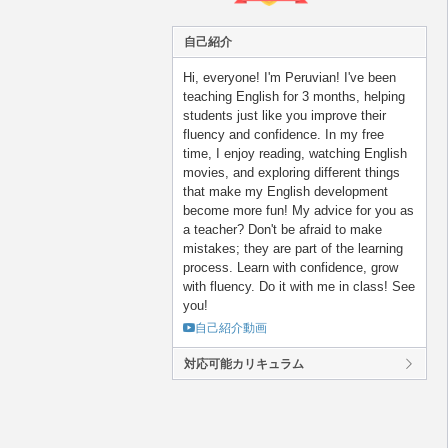
自己紹介
Hi, everyone! I'm Peruvian! I've been
teaching English for 3 months, helping
students just like you improve their
fluency and confidence. In my free
time, I enjoy reading, watching English
movies, and exploring different things
that make my English development
become more fun! My advice for you as
a teacher? Don't be afraid to make
mistakes; they are part of the learning
process. Learn with confidence, grow
with fluency. Do it with me in class! See
you!
自己紹介動画
対応可能カリキュラム