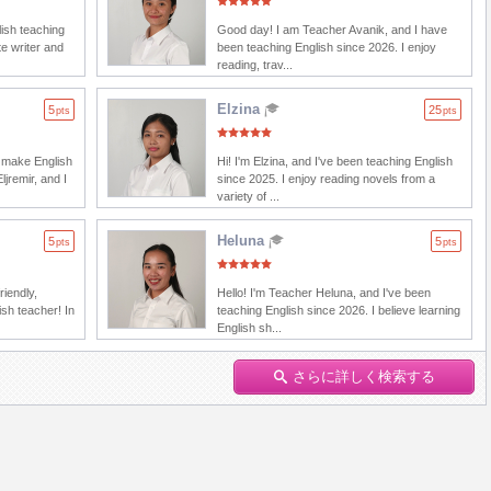
lish teaching
Good day! I am Teacher Avanik, and I have
e writer and
been teaching English since 2026. I enjoy
reading, trav...
Elzina
5
25
pts
pts
s make English
Hi! I'm Elzina, and I've been teaching English
ljremir, and I
since 2025. I enjoy reading novels from a
variety of ...
Heluna
5
5
pts
pts
riendly,
Hello! I'm Teacher Heluna, and I've been
ish teacher! In
teaching English since 2026. I believe learning
English sh...
さらに詳しく検索する