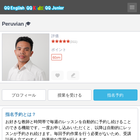
Peruvian
評価
(311)
ポイント
60
pts
プロフィール
授業を受ける
指名予約
指名予約とは？
お好きな教師と時間帯で毎週のレッスンを自動的に予約し続けること
のできる機能です。一度お申し込みいただくと、以降は自動的にレッ
スンが予約され続けます。毎回予約作業を行う必要がないため、受講
計画も立てやすく、効果的な学習が行えます。