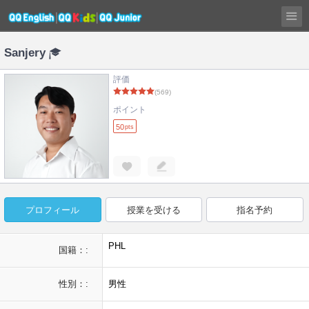
Sanjery
評価
(569)
ポイント
50
pts
プロフィール
授業を受ける
指名予約
PHL
国籍：:
性別：:
男性