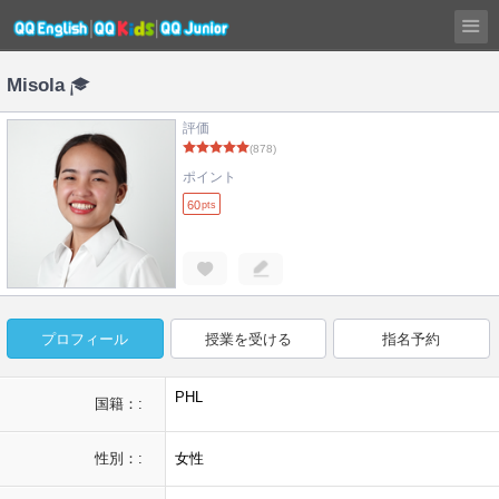
Misola
評価
(878)
ポイント
60
pts
プロフィール
授業を受ける
指名予約
PHL
国籍：:
性別：:
女性