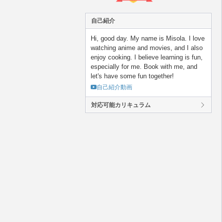
自己紹介
Hi, good day. My name is Misola. I love
watching anime and movies, and I also
enjoy cooking. I believe learning is fun,
especially for me. Book with me, and
let's have some fun together!
自己紹介動画
対応可能カリキュラム