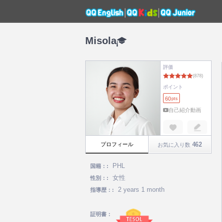
Misola
評価
ポイント
60
pts
自己紹介動画
462
プロフィール
お気に入り数
PHL
国籍：:
女性
性別：:
2 years 1 month
指導歴：:
証明書：