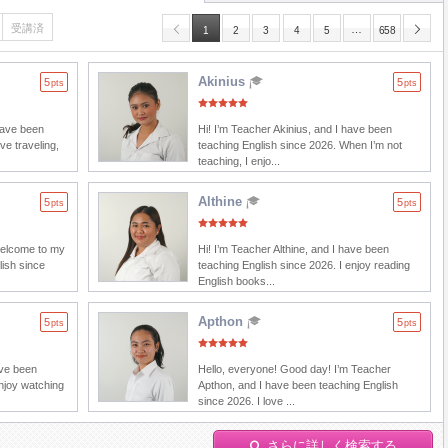
受講済
…
1
2
3
4
5
658
Akinius
5
5
pts
pts
have been
Hi! I’m Teacher Akinius, and I have been
ve traveling,
teaching English since 2026. When I’m not
teaching, I enjo...
Althine
5
5
pts
pts
welcome to my
Hi! I’m Teacher Althine, and I have been
lish since
teaching English since 2026. I enjoy reading
English books...
Apthon
5
5
pts
pts
ave been
Hello, everyone! Good day! I’m Teacher
enjoy watching
Apthon, and I have been teaching English
since 2026. I love ...
さらに詳しく検索する