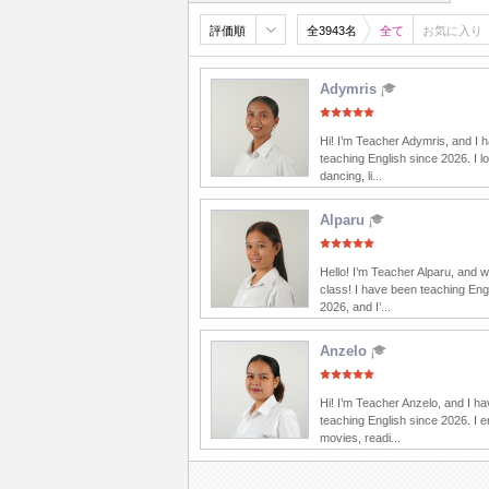
評価順
全3943名
全て
お気に入り
Adymris
Hi! I’m Teacher Adymris, and I 
teaching English since 2026. I lo
dancing, li...
Alparu
Hello! I’m Teacher Alparu, and 
class! I have been teaching Eng
2026, and I’...
Anzelo
Hi! I’m Teacher Anzelo, and I h
teaching English since 2026. I 
movies, readi...