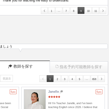
Thank you for teaching me easy to understand.
…
1
7
8
9
10
11
ましょう
教師を探す
指名予約可能教師を探す
受講済
…
1
2
3
4
5
658
Janelle
5
5
pts
pts
 have been
Hi! I’m Teacher Janelle, and I’ve been
 Social
teaching English since 2026. I believe that