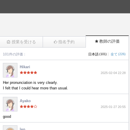
教師の評価
授業を受ける
指名予約
|
101件の評価：
日本語
(101)
全て
(226)
(526)
Hikari
2025-02-04 22:28
Her pronunciation is very clearly.
I felt that I could hear more than usual.
Ayako
2025-01-27 20:55
good
leo