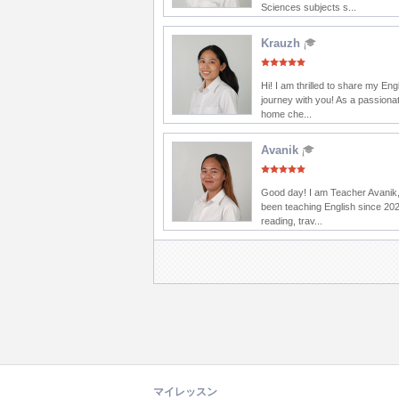
Sciences subjects s...
Krauzh
Hi! I am thrilled to share my Eng
journey with you! As a passionat
home che...
Avanik
Good day! I am Teacher Avanik,
been teaching English since 202
reading, trav...
マイレッスン