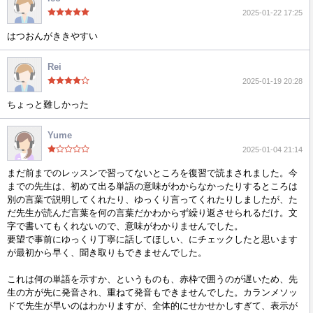
2025-01-22 17:25
はつおんがききやすい
Rei
2025-01-19 20:28
ちょっと難しかった
Yume
2025-01-04 21:14
まだ前までのレッスンで習ってないところを復習で読まされました。今
までの先生は、初めて出る単語の意味がわからなかったりするところは
別の言葉で説明してくれたり、ゆっくり言ってくれたりしましたが、た
だ先生が読んだ言葉を何の言葉だかわからず繰り返させられるだけ。文
字で書いてもくれないので、意味がわかりませんでした。
要望で事前にゆっくり丁寧に話してほしい、にチェックしたと思います
が最初から早く、聞き取りもできませんでした。
これは何の単語を示すか、というものも、赤枠で囲うのが遅いため、先
生の方が先に発音され、重ねて発音もできませんでした。カランメソッ
ドで先生が早いのはわかりますが、全体的にせかせかしすぎて、表示が