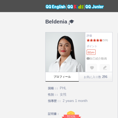
Beldenia
評価
ポイント
60
pts
自己紹介動画
296
プロフィール
お気に入り数
PHL
国籍：:
女性
性別：:
2 years 1 month
指導歴：:
証明書：