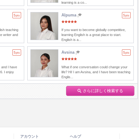
learning is a co...
Alpuma
5
5
pts
pts
lish teaching
If you want to become globally competitive,
e writer and
learning English is a great place to start.
English is a...
Avsina
5
5
pts
pts
 and I have
What if one conversation could change your
6. I enjoy
life? Hi! I am Avsina, and I have been teaching
Englis...
さらに詳しく検索する
アカウント
ヘルプ