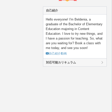
自己紹介
Hello everyone! I'm Beldenia, a
graduate of the Bachelor of Elementary
Education majoring in Content
Education. I love to try new things, and
I have a passion for teaching. So, what
are you waiting for? Book a class with
me today, and see you soon!
自己紹介動画
対応可能カリキュラム