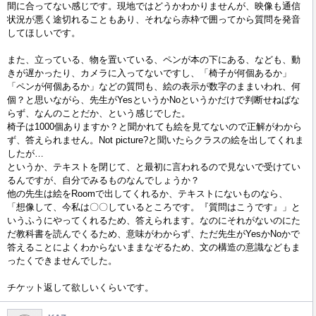
間に合ってない感じです。現地ではどうかわかりませんが、映像も通信
状況が悪く途切れることもあり、それなら赤枠で囲ってから質問を発音
してほしいです。
また、立っている、物を置いている、ペンが本の下にある、なども、動
きが遅かったり、カメラに入ってないですし、「椅子が何個あるか」
「ペンが何個あるか」などの質問も、絵の表示が数字のままいわれ、何
個？と思いながら、先生がYesというかNoというかだけで判断せねばな
らず、なんのことだか、という感じでした。
椅子は1000個ありますか？と聞かれても絵を見てないので正解がわから
ず、答えられません。Not picture?と聞いたらクラスの絵を出してくれま
したが…
というか、テキストを閉じて、と最初に言われるので見ないで受けてい
るんですが、自分でみるものなんでしょうか？
他の先生は絵をRoomで出してくれるか、テキストにないものなら、
「想像して、今私は〇〇しているところです。『質問はこうです』」と
いうふうにやってくれるため、答えられます。なのにそれがないのにた
だ教科書を読んでくるため、意味がわからず、ただ先生がYesかNoかで
答えることによくわからないままなぞるため、文の構造の意識などもま
ったくできませんでした。
チケット返して欲しいくらいです。