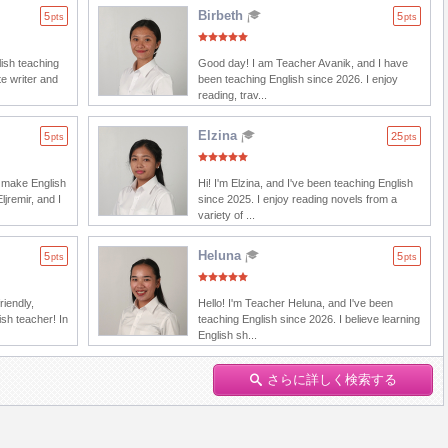
Birbeth
5
5
pts
pts
lish teaching
Good day! I am Teacher Avanik, and I have
e writer and
been teaching English since 2026. I enjoy
reading, trav...
Elzina
5
25
pts
pts
s make English
Hi! I'm Elzina, and I've been teaching English
ljremir, and I
since 2025. I enjoy reading novels from a
variety of ...
Heluna
5
5
pts
pts
riendly,
Hello! I'm Teacher Heluna, and I've been
ish teacher! In
teaching English since 2026. I believe learning
English sh...
さらに詳しく検索する