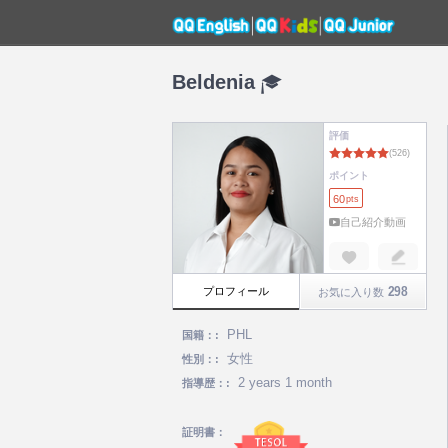
Beldenia
評価
ポイント
60
pts
自己紹介動画
298
プロフィール
お気に入り数
PHL
国籍：:
女性
性別：:
2 years 1 month
指導歴：:
証明書：