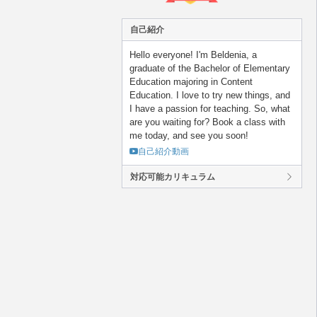
自己紹介
Hello everyone! I'm Beldenia, a
graduate of the Bachelor of Elementary
Education majoring in Content
Education. I love to try new things, and
I have a passion for teaching. So, what
are you waiting for? Book a class with
me today, and see you soon!
自己紹介動画
対応可能カリキュラム