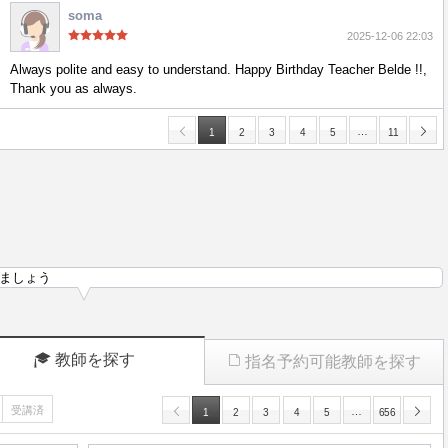
soma
2025-12-06 22:03
Always polite and easy to understand. Happy Birthday Teacher Belde !!,
Thank you as always.
…
1
2
3
4
5
11
ましょう
教師を探す
指名予約可能教師を探す
受講済
…
1
2
3
4
5
656