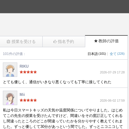
教師の評価
授業を受ける
指名予約
|
101件の評価：
日本語
(101)
全て
(226)
(526)
RIKU
2026-07-29 17:28
とても優しく、通信がいきなり悪くなっても丁寧に接してくれた
Mii
2026-06-02 17:59
私は今日スマートキッズの天気や温度関係についてやりました。はじめ
てこの先生の授業を受けたんですけど、間違いをその度訂正してくれる
し間違ったところのどこが間違っていたかを分かりやすく教えてくれま
した。ずっと優しくて30分があっという間でした。ずっとニコニコして