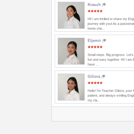
Krauzh
Hi! I am thrilled to share my Eng
journey with you! As a passionat
home che...
Eljemir
Small steps. Big progress. Let'
fun and easy together. Hi! I am E
have ...
Giliora
Hello! I'm Teacher Giliora, your f
patient, and always-smiling Engl
my cla...