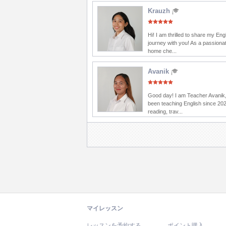
Krauzh
Hi! I am thrilled to share my Eng
journey with you! As a passionat
home che...
Avanik
Good day! I am Teacher Avanik,
been teaching English since 202
reading, trav...
マイレッスン
レッスンを予約する
ポイント購入