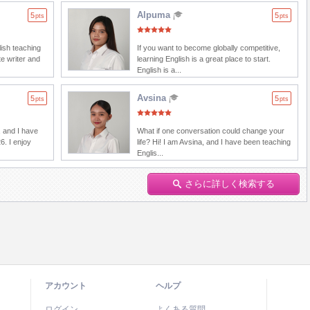
Alpuma
5
5
pts
pts
lish teaching
If you want to become globally competitive,
e writer and
learning English is a great place to start.
English is a...
Avsina
5
5
pts
pts
 and I have
What if one conversation could change your
6. I enjoy
life? Hi! I am Avsina, and I have been teaching
Englis...
さらに詳しく検索する
アカウント
ヘルプ
ログイン
よくある質問