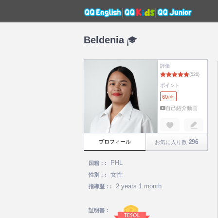
Beldenia
評価
ポイント
60
pts
自己紹介動画
296
プロフィール
お気に入り数
PHL
国籍：:
女性
性別：:
2 years 1 month
指導歴：:
証明書：