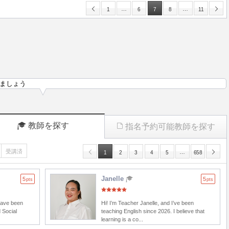
…
…
1
6
7
8
11
ましょう
教師を探す
指名予約可能教師を探す
受講済
…
1
2
3
4
5
658
Janelle
5
5
pts
pts
 have been
Hi! I’m Teacher Janelle, and I’ve been
 Social
teaching English since 2026. I believe that
learning is a co...