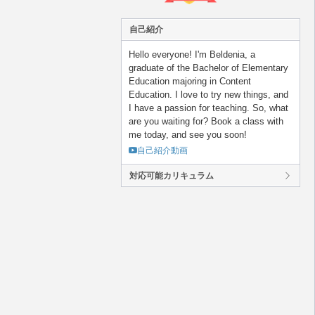
自己紹介
Hello everyone! I'm Beldenia, a
graduate of the Bachelor of Elementary
Education majoring in Content
Education. I love to try new things, and
I have a passion for teaching. So, what
are you waiting for? Book a class with
me today, and see you soon!
自己紹介動画
対応可能カリキュラム