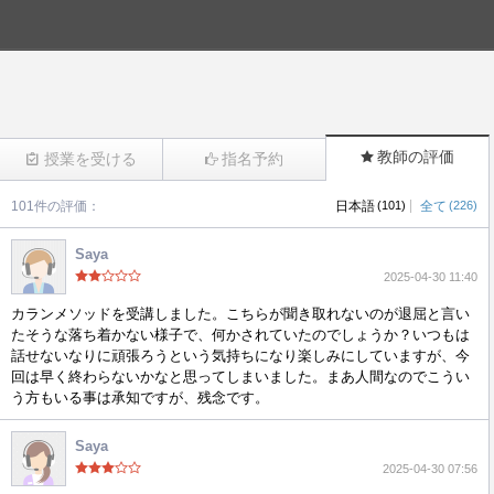
教師の評価
授業を受ける
指名予約
|
101件の評価：
日本語
(101)
全て
(226)
(526)
Saya
2025-04-30 11:40
カランメソッドを受講しました。こちらが聞き取れないのが退屈と言い
たそうな落ち着かない様子で、何かされていたのでしょうか？いつもは
話せないなりに頑張ろうという気持ちになり楽しみにしていますが、今
回は早く終わらないかなと思ってしまいました。まあ人間なのでこうい
う方もいる事は承知ですが、残念です。
Saya
2025-04-30 07:56