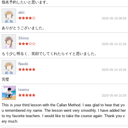
指名予約したいと思います。
akii
2025-05-18 08:56
ありがとうございました。
Shino
2025-05-14 21:26
もう少し明るく、笑顔でしてくれたらイイと思いました。
Naoki
2025-05-14 19:26
完璧
isamu
2025-05-06 10:29
This is your third lesson with the Callan Method. I was glad to hear that yo
u remembered my name. The lesson went very smoothly. I have added her
to my favorite teachers. I would like to take the course again. Thank you v
ery much.