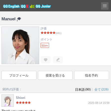
Manuel
評価
(481)
ポイント
50
pts
プロフィール
授業を受ける
指名予約
90件の評価：
|
日本語
(90)
全て
(226)
Shiori
2025-08-14 15:58