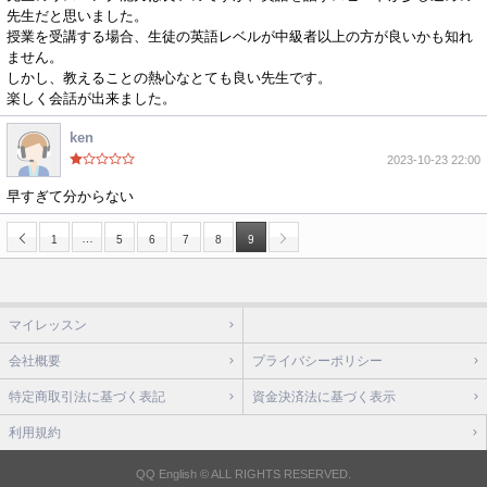
先生だと思いました。
授業を受講する場合、生徒の英語レベルが中級者以上の方が良いかも知れ
ません。
しかし、教えることの熱心なとても良い先生です。
楽しく会話が出来ました。
ken
2023-10-23 22:00
早すぎて分からない
…
1
5
6
7
8
9
マイレッスン
会社概要
プライバシーポリシー
特定商取引法に基づく表記
資金決済法に基づく表示
利用規約
QQ English © ALL RIGHTS RESERVED.