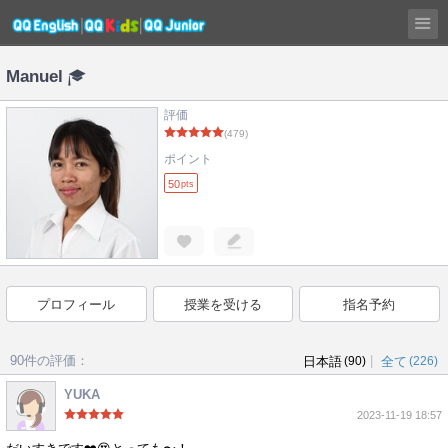
Manuel
評価
(479)
ポイント
50
pts
プロフィール
授業を受ける
指名予約
90件の評価：
|
日本語
(90)
全て
(226)
YUKA
2023-11-19 18:57