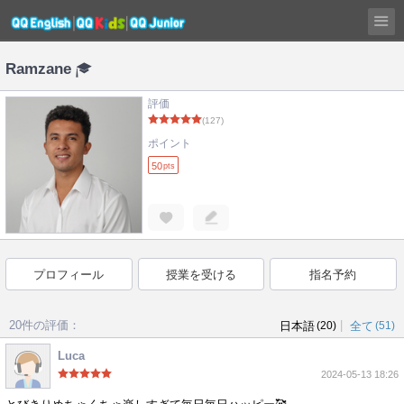
Ramzane
評価
(127)
ポイント
50
pts
プロフィール
授業を受ける
指名予約
20件の評価：
|
日本語
(20)
全て
(51)
Luca
2024-05-13 18:26