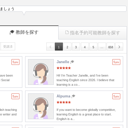
ましょう
教師を探す
指名予約可能教師を探す
受講済
…
1
2
3
4
5
658
Janelle
5
5
pts
pts
 have been
Hi! I’m Teacher Janelle, and I’ve been
 Social
teaching English since 2026. I believe that
learning is a co...
Alpuma
5
5
pts
pts
lish teaching
If you want to become globally competitive,
e writer and
learning English is a great place to start.
English is a...