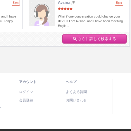
Avsina
5
5
pts
pts
 and I have
What if one conversation could change your
6. I enjoy
life? Hi! I am Avsina, and I have been teaching
Englis...
さらに詳しく検索する
アカウント
ヘルプ
ログイン
よくある質問
会員登録
お問い合わせ
ド