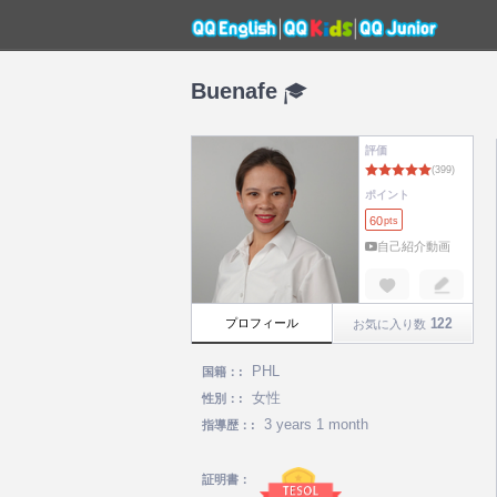
Buenafe
評価
ポイント
60
pts
自己紹介動画
122
プロフィール
お気に入り数
PHL
国籍：:
女性
性別：:
3 years 1 month
指導歴：:
証明書：