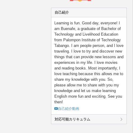
自己紹介
Learning is fun. Good day, everyone! I
am Buenafe, a graduate of Bachelor of
Technology and Livelihood Education
from Palompon Institute of Technology
Tabango. I am people person, and I love
traveling. I love to try and discover new
things that can provide new lessons and
experiences in my life. I love movies
and reading books. Most importantly, I
love teaching because this allows me to
share my knowledge with you. So,
please allow me to share with you my
knowledge and let us make learning
English more fun and exciting. See you
then!
自己紹介動画
対応可能カリキュラム