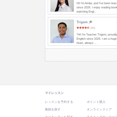
Hi! I'm Amita, and I've been tea
since 2026. I enjoy reading boo
watching Engl...
Trigem
(30)
"Hi! I’m Teacher Trigem, proudl
English since 2026. I am a huge
heart, always ...
マイレッスン
レッスンを予約する
ポイント購入
教師を探す
オンラインストア
カリキュラムを探す
テキストダウンロー