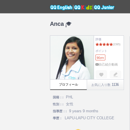
Anca
評価
ポイント
90
pts
自己紹介動画
1136
プロフィール
お気に入り数
PHL
国籍：:
女性
性別：:
9 years 9 months
指導歴：:
LAPU-LAPU CITY COLLEGE
學歷：