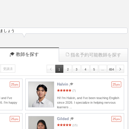
ましょう
教師を探す
指名予約可能教師を探す
受講済
…
1
2
3
4
5
654
Halvin
25
25
pts
pts
(7)
 and I've
Hi! I'm Halvin, and I've been teaching English
26. I'm happy
since 2026. I specialize in helping nervous
learners ...
Gilded
25
25
pts
pts
(15)