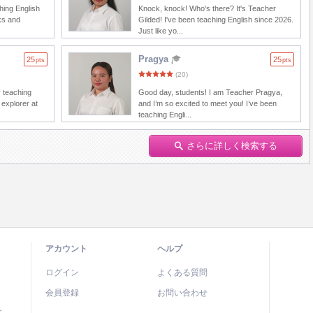
ching English
Knock, knock! Who's there? It's Teacher
ks and
Gilded! I've been teaching English since 2026.
Just like yo...
Pragya
25
25
pts
pts
(20)
y teaching
Good day, students! I am Teacher Pragya,
 explorer at
and I’m so excited to meet you! I’ve been
teaching Engli...
さらに詳しく検索する
アカウント
ヘルプ
ログイン
よくある質問
会員登録
お問い合わせ
ド