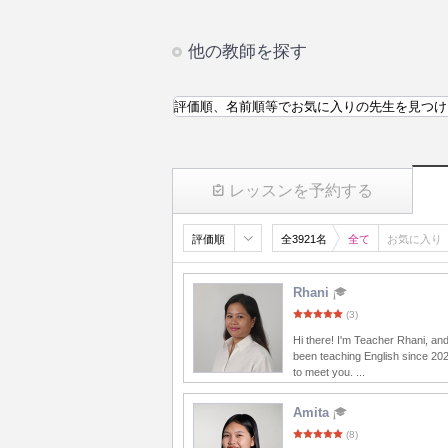
他の教師を探す
評価順、名前順等でお気に入りの先生を見つけ
レッスンを予約する
評価順
全3921名
全て
お気に入り
Rhani
(3)
Hi there! I'm Teacher Rhani, and
been teaching English since 20
to meet you. ...
Amita
(8)