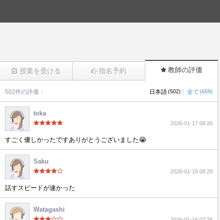
教師の評価
授業を受ける
指名予約
|
502件の評価：
日本語
(502)
全て
(659)
(2395)
toka
2026-01-17 08:26
すごく優しかったですありがとうございました😭
Saku
2026-01-16 08:29
話すスピードが速かった
Watagashi
2026-01-16 07:25