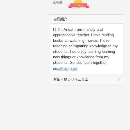
証明書：
自己紹介
Hi I'm Anca! I am friendly and
approachable teacher. I love reading
books an watching movies. I love
teaching or imparting knowledge to my
students. I do enjoy learning learning
new things or knowledge from my
students. So let's learn together!
自己紹介動画
対応可能カリキュラム