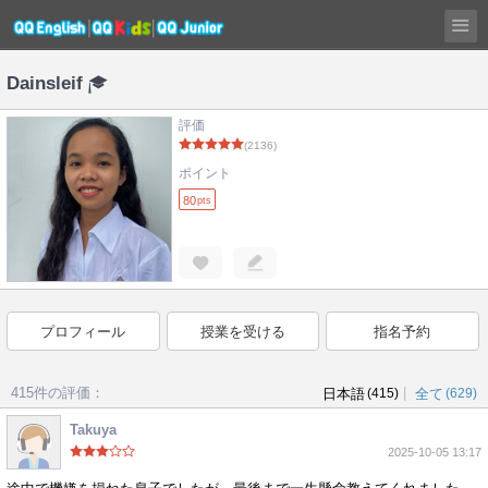
Dainsleif
評価
(2136)
ポイント
80
pts
プロフィール
授業を受ける
指名予約
415件の評価：
|
日本語
(415)
全て
(629)
Takuya
2025-10-05 13:17