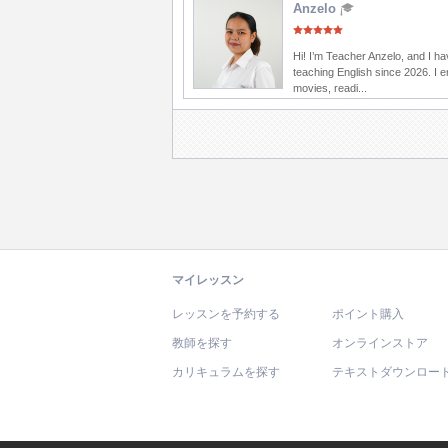
Anzelo
Hi! I’m Teacher Anzelo, and I h
teaching English since 2026. I 
movies, readi...
マイレッスン
レッスンを予約する
ポイント購入
教師を探す
オンラインストア
カリキュラムを探す
テキストダウンロー