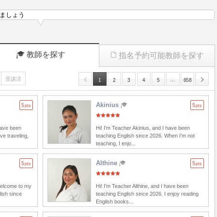
ましょう
教師を探す
指名予約可能教師を探す
受講済
…
1
2
3
4
5
658
Akinius
5
5
pts
pts
have been
Hi! I’m Teacher Akinius, and I have been
ve traveling,
teaching English since 2026. When I’m not
teaching, I enjo...
Althine
5
5
pts
pts
welcome to my
Hi! I’m Teacher Althine, and I have been
lish since
teaching English since 2026. I enjoy reading
English books...