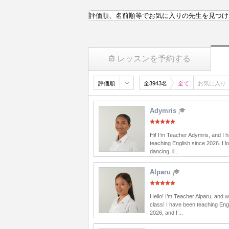
評価順、名前順等でお気に入りの先生を見つけ
レッスンを予約する
評価順
全3943名
全て
お気に入り
Adymris
Hi! I’m Teacher Adymris, and I 
teaching English since 2026. I lo
dancing, li...
Alparu
Hello! I’m Teacher Alparu, and 
class! I have been teaching Eng
2026, and I’...