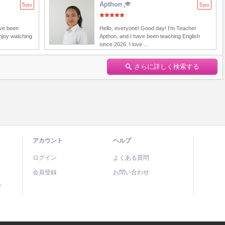
Apthon
5
5
pts
pts
ave been
Hello, everyone! Good day! I’m Teacher
enjoy watching
Apthon, and I have been teaching English
since 2026. I love ...
さらに詳しく検索する
アカウント
ヘルプ
ログイン
よくある質問
会員登録
お問い合わせ
ド