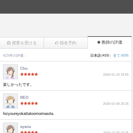
教師の評価
授業を受ける
指名予約
|
415件の評価：
日本語
(415)
全て
(629)
(2135)
Chu
2026-01-24 18:55
楽しかったです。
REO
2026-01-09 20:26
hizyouniyokattatoomoimasita.
ayana
2025-12-30 10:25