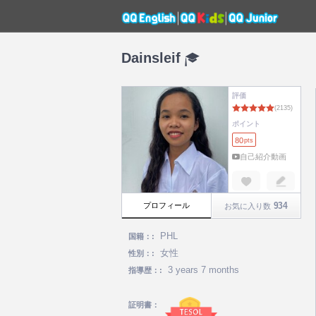
Dainsleif
評価
ポイント
80
pts
自己紹介動画
934
プロフィール
お気に入り数
PHL
国籍：:
女性
性別：:
3 years 7 months
指導歴：:
証明書：