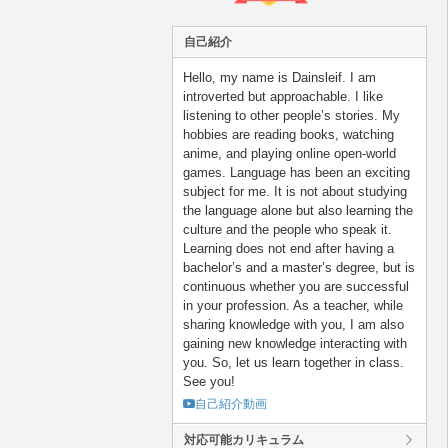
自己紹介
Hello, my name is Dainsleif. I am
introverted but approachable. I like
listening to other people’s stories. My
hobbies are reading books, watching
anime, and playing online open-world
games. Language has been an exciting
subject for me. It is not about studying
the language alone but also learning the
culture and the people who speak it.
Learning does not end after having a
bachelor’s and a master’s degree, but is
continuous whether you are successful
in your profession. As a teacher, while
sharing knowledge with you, I am also
gaining new knowledge interacting with
you. So, let us learn together in class.
See you!
自己紹介動画
対応可能カリキュラム