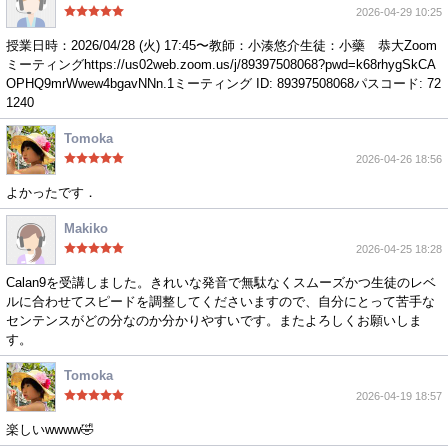
2026-04-29 10:25
授業日時：2026/04/28 (火) 17:45〜教師：小湊悠介生徒：小藥 恭大Zoom
ミーティングhttps://us02web.zoom.us/j/89397508068?pwd=k68rhygSkCA
OPHQ9mrWwew4bgavNNn.1ミーティング ID: 89397508068パスコード: 72
1240
Tomoka
2026-04-26 18:56
よかったです．
Makiko
2026-04-25 18:28
Calan9を受講しました。きれいな発音で無駄なくスムーズかつ生徒のレベ
ルに合わせてスピードを調整してくださいますので、自分にとって苦手な
センテンスがどの分なのか分かりやすいです。またよろしくお願いしま
す。
Tomoka
2026-04-19 18:57
楽しいwwww🤣