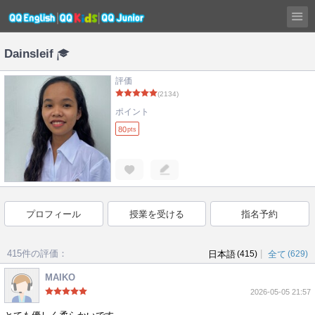
Dainsleif
評価
(2134)
ポイント
80
pts
プロフィール
授業を受ける
指名予約
415件の評価：
|
日本語
(415)
全て
(629)
MAIKO
2026-05-05 21:57