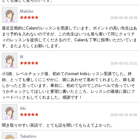
とても優しく柔らかいです。
Makiko
2026-05-02 18:28
最近定期的にCalanのレッスンを受講しています。ポイントの高い先生はあ
まり予約を入れないのですが、この先生はいつも落ち着いて同じクォリテ
ィのレッスンを提供してくださるので、Calanを丁寧に指導いただいていま
す。またよろしくお願いします。
M
2026-05-02 13:01
小1娘、レベルチェック後、初めてのsmart kidsレッスン受講でした。終
始、とっても優しくにこやかに、娘にあわせて進めてくれました。娘も楽
しかったと言っています。事前に、初めてなのでこのレベルで合っていそ
うかチェックしてほしいと要望に書いたところ、レッスンの最後に親にフ
ィードバックもしてくれました。感謝です！
Aki
2026-04-29 10:56
聞き取りやすい英語で、とても話を聞いてもらえてよかった。
Takahiro