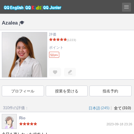
Azalea
評価
(1223)
ポイント
50
pts
プロフィール
授業を受ける
指名予約
310件の評価：
|
日本語
(245)
全て
(310)
Rio
2023-09-18 23:26