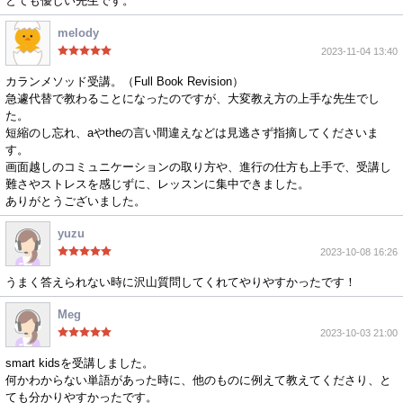
とても優しい先生です。
melody
2023-11-04 13:40
カランメソッド受講。（Full Book Revision）
急遽代替で教わることになったのですが、大変教え方の上手な先生でし
た。
短縮のし忘れ、aやtheの言い間違えなどは見逃さず指摘してくださいま
す。
画面越しのコミュニケーションの取り方や、進行の仕方も上手で、受講し
難さやストレスを感じずに、レッスンに集中できました。
ありがとうございました。
yuzu
2023-10-08 16:26
うまく答えられない時に沢山質問してくれてやりやすかったです！
Meg
2023-10-03 21:00
smart kidsを受講しました。
何かわからない単語があった時に、他のものに例えて教えてくださり、と
ても分かりやすかったです。