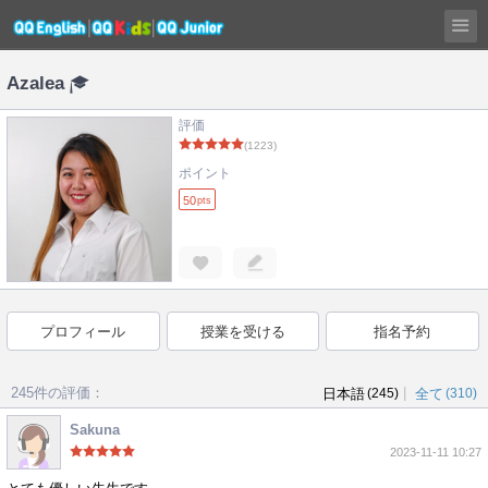
Azalea
評価
(1223)
ポイント
50
pts
プロフィール
授業を受ける
指名予約
245件の評価：
|
日本語
(245)
全て
(310)
Sakuna
2023-11-11 10:27