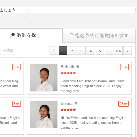
ましょう
教師を探す
指名予約可能教師を探す
受講済
…
1
2
3
4
5
656
Birbeth
5
5
pts
pts
lish teaching
Good day! I am Teacher Avanik, and I have
e writer and
been teaching English since 2026. I enjoy
reading, trav...
Elzina
5
25
pts
pts
s make English
Hi! I'm Elzina, and I've been teaching English
ljremir, and I
since 2025. I enjoy reading novels from a
variety of ...