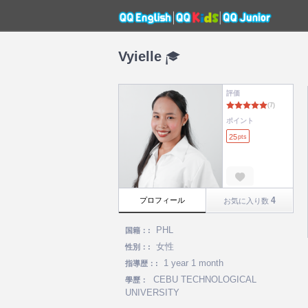
Vyielle
評価
ポイント
25
pts
4
プロフィール
お気に入り数
PHL
国籍：:
女性
性別：:
1 year 1 month
指導歴：:
CEBU TECHNOLOGICAL
學歷：
UNIVERSITY