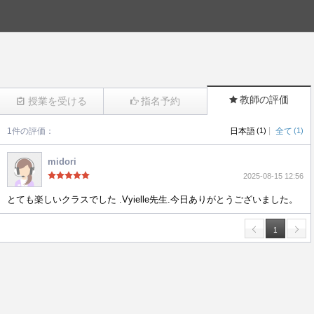
教師の評価
授業を受ける
指名予約
|
1件の評価：
日本語
(1)
全て
(1)
(7)
midori
2025-08-15 12:56
とても楽しいクラスでした .Vyielle先生.今日ありがとうございました。
1