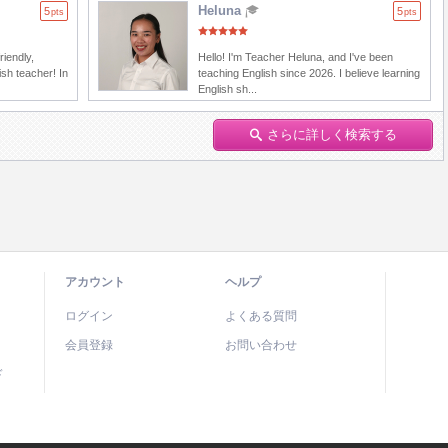
Heluna
5
5
pts
pts
riendly,
Hello! I'm Teacher Heluna, and I've been
ish teacher! In
teaching English since 2026. I believe learning
English sh...
さらに詳しく検索する
アカウント
ヘルプ
ログイン
よくある質問
会員登録
お問い合わせ
ド