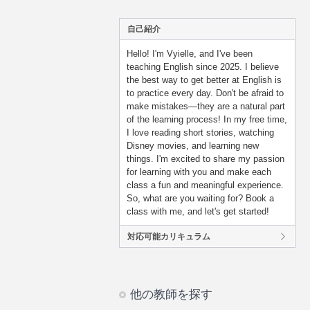
自己紹介
Hello! I'm Vyielle, and I've been
teaching English since 2025. I believe
the best way to get better at English is
to practice every day. Don't be afraid to
make mistakes—they are a natural part
of the learning process! In my free time,
I love reading short stories, watching
Disney movies, and learning new
things. I'm excited to share my passion
for learning with you and make each
class a fun and meaningful experience.
So, what are you waiting for? Book a
class with me, and let's get started!
対応可能カリキュラム
他の教師を探す