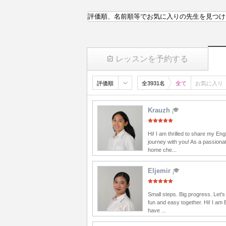
評価順、名前順等でお気に入りの先生を見つけ
レッスンを予約する
評価順
全3931名
全て
お気に入り
Krauzh
Hi! I am thrilled to share my Eng
journey with you! As a passionat
home che...
Eljemir
Small steps. Big progress. Let'
fun and easy together. Hi! I am E
have ...