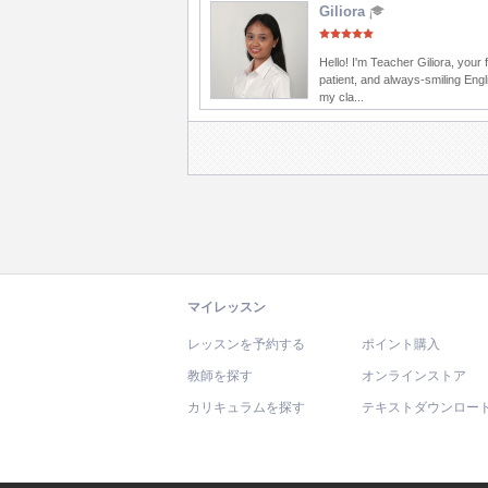
Giliora
Hello! I'm Teacher Giliora, your f
patient, and always-smiling Engl
my cla...
マイレッスン
レッスンを予約する
ポイント購入
教師を探す
オンラインストア
カリキュラムを探す
テキストダウンロー