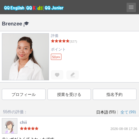
Brenzee
評価
(327)
ポイント
50
pts
プロフィール
授業を受ける
指名予約
55件の評価：
|
日本語
(55)
全て
(99)
chii
2026-08-08 17:26