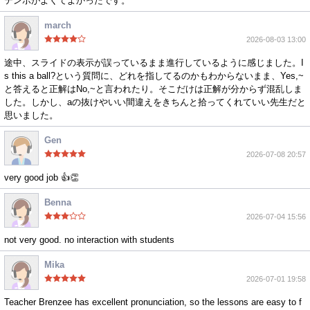
テンポがよくてよかったです。
march
2026-08-03 13:00
途中、スライドの表示が誤っているまま進行しているように感じました。I
s this a ball?という質問に、どれを指してるのかもわからないまま、Yes,~
と答えると正解はNo,~と言われたり。そこだけは正解が分からず混乱しま
した。しかし、aの抜けやいい間違えをきちんと拾ってくれていい先生だと
思いました。
Gen
2026-07-08 20:57
very good job 👍👏
Benna
2026-07-04 15:56
not very good. no interaction with students
Mika
2026-07-01 19:58
Teacher Brenzee has excellent pronunciation, so the lessons are easy to f