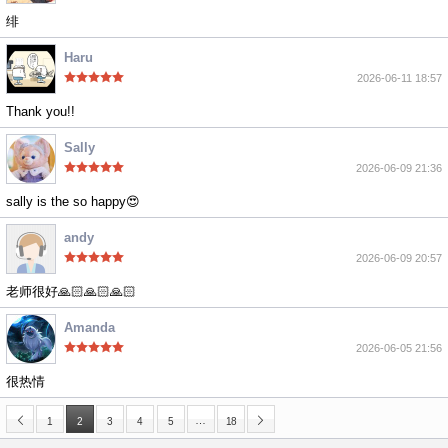
绯
Haru
2026-06-11 18:57
Thank you!!
Sally
2026-06-09 21:36
sally is the so happy😍
andy
2026-06-09 20:57
老师很好🙏🏻🙏🏻🙏🏻
Amanda
2026-06-05 21:56
很热情
…
1
2
3
4
5
18