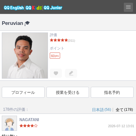
Peruvian
評価
(311)
ポイント
60
pts
プロフィール
授業を受ける
指名予約
178件の評価：
|
日本語
(56)
全て
(178)
NAGATANI
2026-07-12 13:01