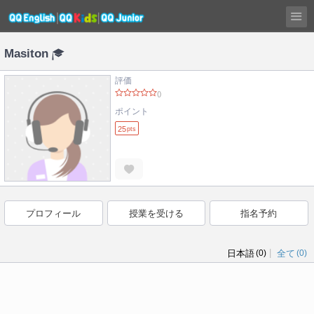
Masiton
評価
()
ポイント
25
pts
プロフィール
授業を受ける
指名予約
|
日本語
(0)
全て
(0)