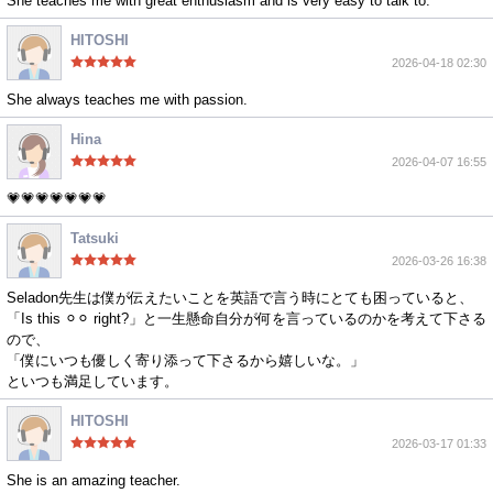
She teaches me with great enthusiasm and is very easy to talk to.
HITOSHI
2026-04-18 02:30
She always teaches me with passion.
Hina
2026-04-07 16:55
💗💗💗💗💗💗💗
Tatsuki
2026-03-26 16:38
Seladon先生は僕が伝えたいことを英語で言う時にとても困っていると、
「Is this ⚪︎⚪︎ right?」と一生懸命自分が何を言っているのかを考えて下さる
ので、
「僕にいつも優しく寄り添って下さるから嬉しいな。」
といつも満足しています。
HITOSHI
2026-03-17 01:33
She is an amazing teacher.