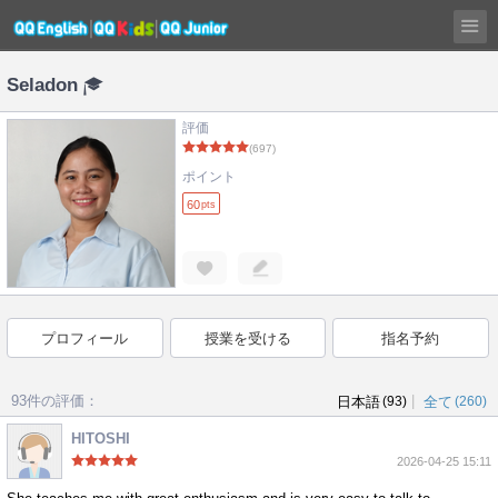
Seladon
評価
(697)
ポイント
60
pts
プロフィール
授業を受ける
指名予約
93件の評価：
|
日本語
(93)
全て
(260)
HITOSHI
2026-04-25 15:11