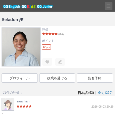
Seladon
評価
(696)
ポイント
60
pts
プロフィール
授業を受ける
指名予約
93件の評価：
|
日本語
(93)
全て
(259)
saachan
2026-08-03 20:26