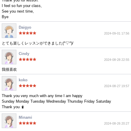
Thank you for lesson.
I feel so fun your class,
See you next time,
Bye
Daigyo
2024-09-01 17:56
とても楽しくレッスンができました(^▽^)/
Cindy
2024-08-28 22:55
我很喜欢
koko
2024-08-27 19:57
Thank you very much with any time I am happy
Sunday Monday Tuesday Wednesday Thursday Friday Saturday
Thank you 🧋
Minami
2024-08-26 20:27