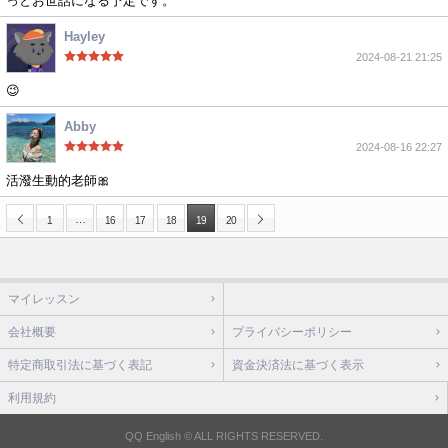
っとお世話になる予定です。
Hayley
2024-08-21 21:25
😉
Abby
2024-08-16 22:27
活潑生動的老師🎀
…
1
16
17
18
19
20
マイレッスン
会社概要
プライバシーポリシー
特定商取引法に基づく表記
資金決済法に基づく表示
利用規約
QQ English © ALL RIGHTS RESERVED.