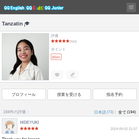
Tanzatin
評価
(593)
ポイント
60
pts
プロフィール
授業を受ける
指名予約
194件の評価：
|
日本語
(73)
全て
(194)
HIDEYUKI
2024-09-02 21:57