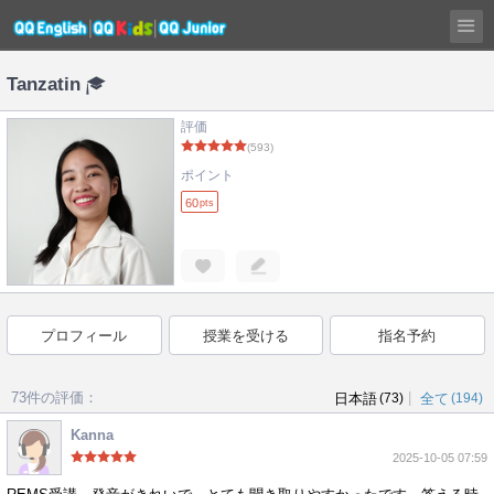
Tanzatin
評価
(593)
ポイント
60
pts
プロフィール
授業を受ける
指名予約
73件の評価：
|
日本語
(73)
全て
(194)
Kanna
2025-10-05 07:59