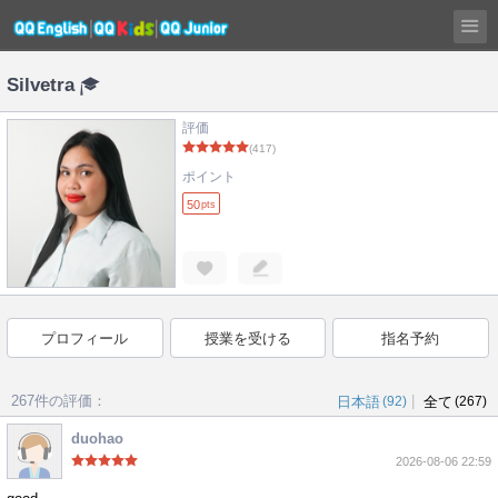
Silvetra
評価
(417)
ポイント
50
pts
プロフィール
授業を受ける
指名予約
267件の評価：
|
日本語
(92)
全て
(267)
duohao
2026-08-06 22:59