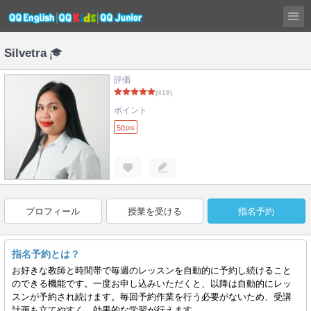
Silvetra
評価
(418)
ポイント
50
pts
プロフィール
授業を受ける
指名予約
指名予約とは？
お好きな教師と時間帯で毎週のレッスンを自動的に予約し続けること
のできる機能です。一度お申し込みいただくと、以降は自動的にレッ
スンが予約され続けます。毎回予約作業を行う必要がないため、受講
計画も立てやすく、効果的な学習が行えます。