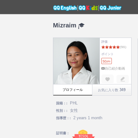
Mizraim
評価
ポイント
50
pts
自己紹介動画
349
プロフィール
お気に入り数
PHL
国籍：:
女性
性別：:
2 years 1 month
指導歴：:
証明書：