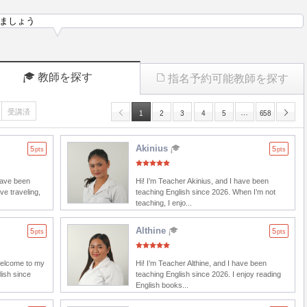
ましょう
教師を探す
指名予約可能教師を探す
受講済
…
1
2
3
4
5
658
Akinius
5
5
pts
pts
have been
Hi! I’m Teacher Akinius, and I have been
ve traveling,
teaching English since 2026. When I’m not
teaching, I enjo...
Althine
5
5
pts
pts
welcome to my
Hi! I’m Teacher Althine, and I have been
lish since
teaching English since 2026. I enjoy reading
English books...