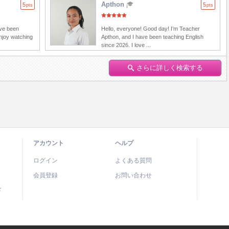
Apthon
5
5
pts
pts
ave been
Hello, everyone! Good day! I’m Teacher
enjoy watching
Apthon, and I have been teaching English
since 2026. I love ...
さらに詳しく検索する
アカウント
ヘルプ
ログイン
よくある質問
会員登録
お問い合わせ
ド