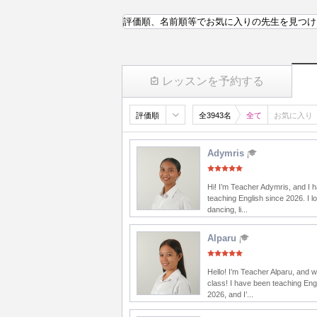
評価順、名前順等でお気に入りの先生を見つけ
レッスンを予約する
評価順
全3943名
全て
お気に入り
Adymris
Hi! I’m Teacher Adymris, and I 
teaching English since 2026. I lo
dancing, li...
Alparu
Hello! I’m Teacher Alparu, and 
class! I have been teaching Eng
2026, and I’...