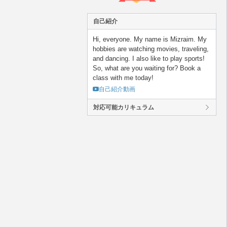
自己紹介
Hi, everyone. My name is Mizraim. My
hobbies are watching movies, traveling,
and dancing. I also like to play sports!
So, what are you waiting for? Book a
class with me today!
自己紹介動画
対応可能カリキュラム