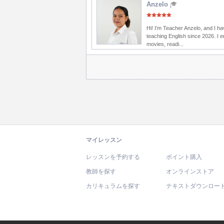
Anzelo
Hi! I’m Teacher Anzelo, and I h
teaching English since 2026. I 
movies, readi...
マイレッスン
レッスンを予約する
ポイント購入
教師を探す
オンラインストア
カリキュラムを探す
テキストダウンロー