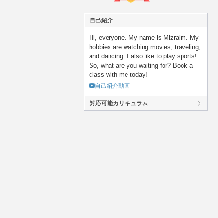
自己紹介
Hi, everyone. My name is Mizraim. My
hobbies are watching movies, traveling,
and dancing. I also like to play sports!
So, what are you waiting for? Book a
class with me today!
自己紹介動画
対応可能カリキュラム