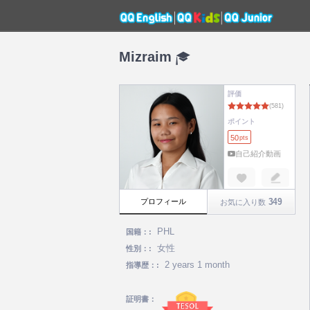
Mizraim
評価
ポイント
50
pts
自己紹介動画
349
プロフィール
お気に入り数
PHL
国籍：:
女性
性別：:
2 years 1 month
指導歴：:
証明書：