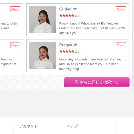
Gilded
25
25
pts
pts
(14)
ching English
Knock, knock! Who's there? It's Teacher
ks and
Gilded! I've been teaching English since 2026.
Just like yo...
Pragya
25
25
pts
pts
(20)
y teaching
Good day, students! I am Teacher Pragya,
 explorer at
and I’m so excited to meet you! I’ve been
teaching Engli...
さらに詳しく検索する
アカウント
ヘルプ