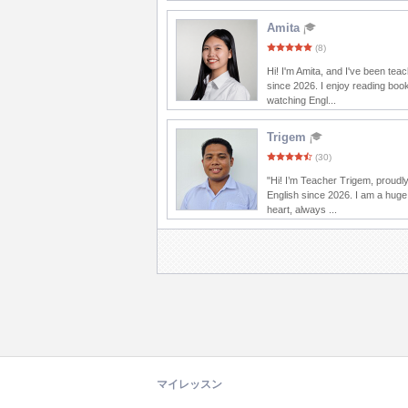
Amita
(8)
Hi! I'm Amita, and I've been tea
since 2026. I enjoy reading boo
watching Engl...
Trigem
(30)
"Hi! I’m Teacher Trigem, proudl
English since 2026. I am a huge
heart, always ...
マイレッスン