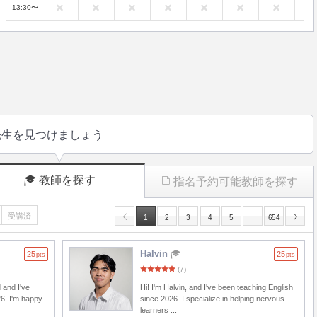
13:30〜
先生を見つけましょう
教師を探す
指名予約可能教師を探す
受講済
…
1
2
3
4
5
654
Halvin
25
25
pts
pts
(7)
 and I've
Hi! I'm Halvin, and I've been teaching English
26. I'm happy
since 2026. I specialize in helping nervous
learners ...