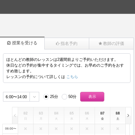
授業を受ける
指名予約
教師の評価
ほとんどの教師のレッスンは2週間前よりご予約いただけます。
(581)
休日などの予約が集中するタイミングでは、お早めのご予約をおす
すめ致します。
レッスンの予約について詳しくは
こちら
25分
50分
6:00〜14:00
8/2
8/3
8/4
8/5
8/6
8/7
8/8
日
月
火
水
木
金
土
06:00〜