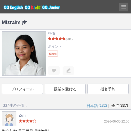
Mizraim
評価
(581)
ポイント
50
pts
プロフィール
授業を受ける
指名予約
337件の評価：
|
日本語
(132)
全て
(337)
Zuli
2026-06-30 22:56